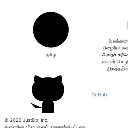
இலக்கணப்
பிழையோ கண்ட
தமிழ்
அதைச் சரிசெ
எங்கள் மொழி
திருத்தத்த
GitHub
© 2026 JustDo, Inc.
அனைத்து உரிமைகளும் பாதுகாக்கப்பட்டவை.