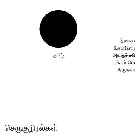
இலக்கண
பிழையோ கண
தமிழ்
அதைச் சரி
எங்கள் மொ
திருத்தத
செருகுநிரல்கள்