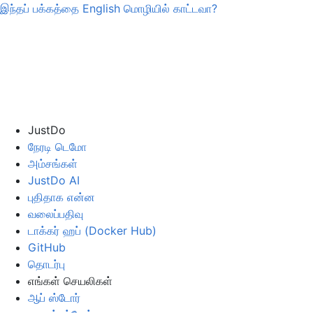
இந்தப் பக்கத்தை
English
மொழியில் காட்டவா?
JustDo
நேரடி டெமோ
அம்சங்கள்
JustDo AI
புதிதாக என்ன
வலைப்பதிவு
டாக்கர் ஹப் (Docker Hub)
GitHub
தொடர்பு
எங்கள் செயலிகள்
ஆப் ஸ்டோர்