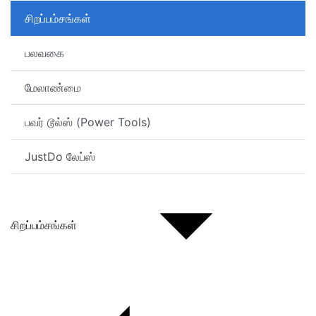
சிறப்பம்சங்கள்
பலவகை
மேலாண்மை
பவர் டூல்ஸ் (Power Tools)
JustDo லேப்ஸ்
சிறப்பம்சங்கள்