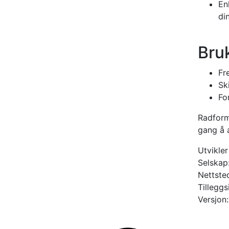
En
din
Bru
Fr
Sk
Fo
Radforma
gang å 
Utvikler
Selskap
Nettste
Tillegg
Versjon