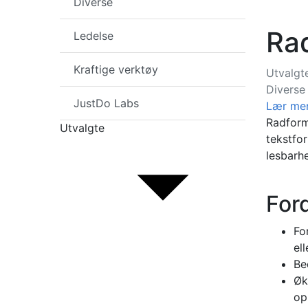
Diverse
Rad
Ledelse
Kraftige verktøy
Utvalgt
Diverse
JustDo Labs
Lær me
Radforma
Utvalgte
tekstfo
lesbarh
Ford
Fo
el
Be
Øk
op