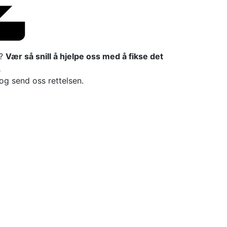
l?
Vær så snill å hjelpe oss med å fikse det

 og send oss rettelsen.