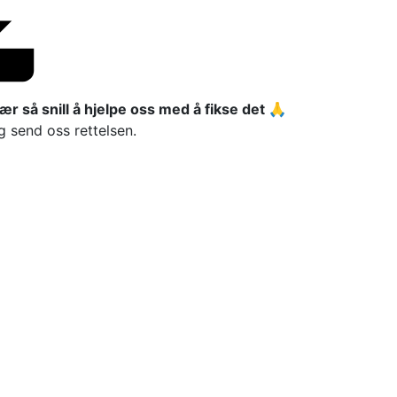
ær så snill å hjelpe oss med å fikse det 🙏
g send oss rettelsen.