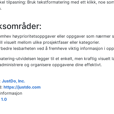
kel tilpasning: Bruk tekstformatering med ett klikk, noe so
.
ksområder:
emhev høyprioritetsoppgaver eller oppgaver som nærmer se
ill visuelt mellom ulike prosjektfaser eller kategorier.
rbedre lesbarheten ved å fremheve viktig informasjon i oppga
tering-utvidelsen legger til et enkelt, men kraftig visuelt 
administrere og organisere oppgavene dine effektivt.
:
JustDo, Inc.
d:
https://justdo.com
sinformasjon
:
1.0