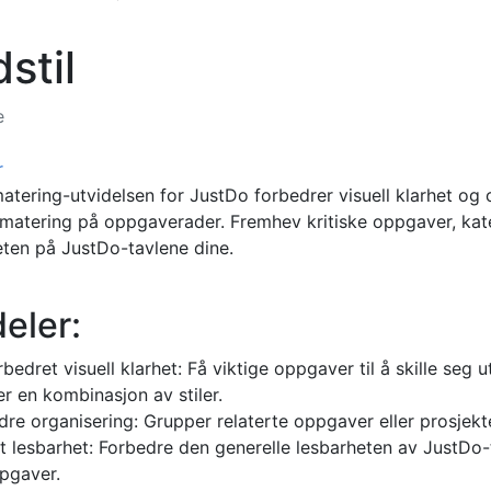
stil
e
r
tering-utvidelsen for JustDo forbedrer visuell klarhet og 
rmatering på oppgaverader. Fremhev kritiske oppgaver, kateg
eten på JustDo-tavlene dine.
eler:
rbedret visuell klarhet: Få viktige oppgaver til å skille seg u
ler en kombinasjon av stiler.
dre organisering: Grupper relaterte oppgaver eller prosjekt
t lesbarhet: Forbedre den generelle lesbarheten av JustDo-
pgaver.