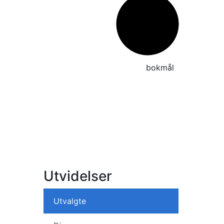
No
bokmål
Utvidelser
Utvalgte