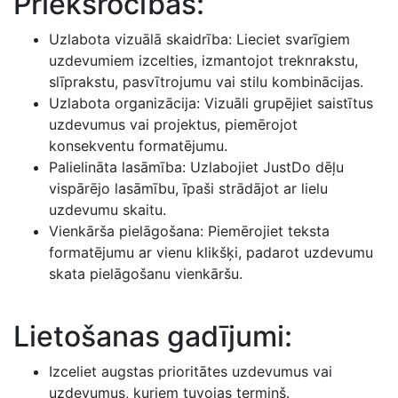
Priekšrocības:
Uzlabota vizuālā skaidrība: Lieciet svarīgiem
uzdevumiem izcelties, izmantojot treknrakstu,
slīprakstu, pasvītrojumu vai stilu kombinācijas.
Uzlabota organizācija: Vizuāli grupējiet saistītus
uzdevumus vai projektus, piemērojot
konsekventu formatējumu.
Palielināta lasāmība: Uzlabojiet JustDo dēļu
vispārējo lasāmību, īpaši strādājot ar lielu
uzdevumu skaitu.
Vienkārša pielāgošana: Piemērojiet teksta
formatējumu ar vienu klikšķi, padarot uzdevumu
skata pielāgošanu vienkāršu.
Lietošanas gadījumi:
Izceliet augstas prioritātes uzdevumus vai
uzdevumus, kuriem tuvojas termiņš.