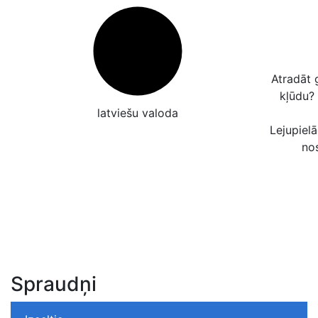
Atradāt 
kļūdu?
latviešu valoda
Lejupielā
no
Spraudņi