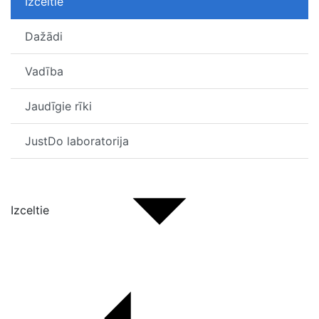
Izceltie
Dažādi
Vadība
Jaudīgie rīki
JustDo laboratorija
Izceltie