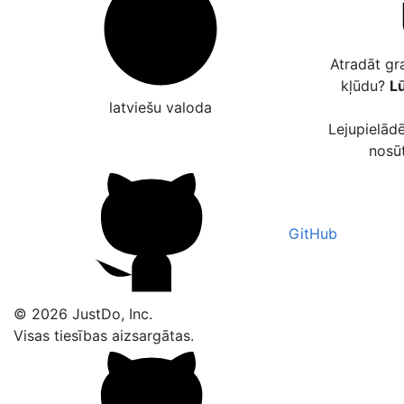
Atradāt gr
kļūdu?
Lū
latviešu valoda
Lejupielādē
nosū
GitHub
© 2026 JustDo, Inc.
Visas tiesības aizsargātas.