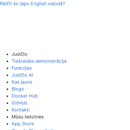
Rādīt šo lapu
English
valodā?
JustDo
Tiešraides demonstrācija
Funkcijas
JustDo AI
Kas jauns
Blogs
Docker Hub
GitHub
Kontakti
Mūsu lietotnes
App Store