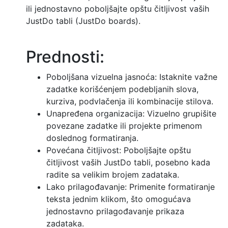
ili jednostavno poboljšajte opštu čitljivost vaših
JustDo tabli (JustDo boards).
Prednosti:
Poboljšana vizuelna jasnoća: Istaknite važne
zadatke korišćenjem podebljanih slova,
kurziva, podvlačenja ili kombinacije stilova.
Unapređena organizacija: Vizuelno grupišite
povezane zadatke ili projekte primenom
doslednog formatiranja.
Povećana čitljivost: Poboljšajte opštu
čitljivost vaših JustDo tabli, posebno kada
radite sa velikim brojem zadataka.
Lako prilagođavanje: Primenite formatiranje
teksta jednim klikom, što omogućava
jednostavno prilagođavanje prikaza
zadataka.