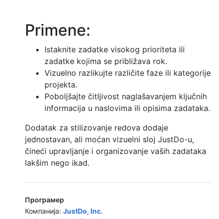
Primene:
Istaknite zadatke visokog prioriteta ili
zadatke kojima se približava rok.
Vizuelno razlikujte različite faze ili kategorije
projekta.
Poboljšajte čitljivost naglašavanjem ključnih
informacija u naslovima ili opisima zadataka.
Dodatak za stilizovanje redova dodaje
jednostavan, ali moćan vizuelni sloj JustDo-u,
čineći upravljanje i organizovanje vaših zadataka
lakšim nego ikad.
Програмер
Компанија:
JustDo, Inc.