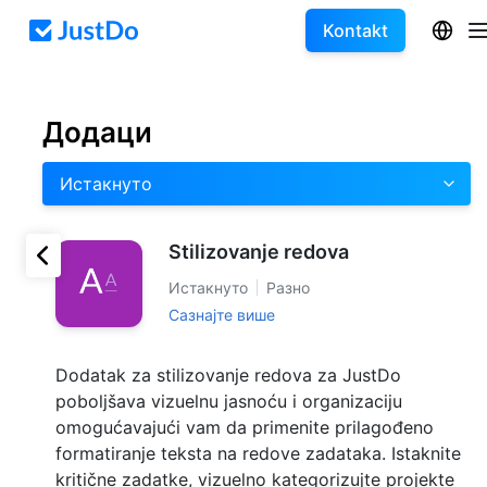
Kontakt
Додаци
Истакнуто
Stilizovanje redova
Истакнуто
Разно
Сазнајте више
Dodatak za stilizovanje redova za JustDo
poboljšava vizuelnu jasnoću i organizaciju
omogućavajući vam da primenite prilagođeno
formatiranje teksta na redove zadataka. Istaknite
kritične zadatke, vizuelno kategorizujte projekte