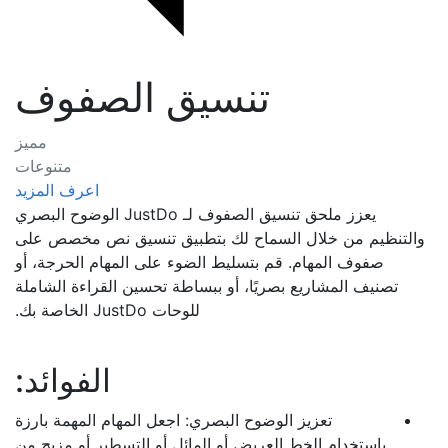
تنسيق الصفوف
مميز
متنوعات
اعرف المزيد
يعزز ملحق تنسيق الصفوف لـ JustDo الوضوح البصري
والتنظيم من خلال السماح لك بتطبيق تنسيق نص مخصص على
صفوف المهام. قم بتسليط الضوء على المهام الحرجة، أو
تصنيف المشاريع بصريًا، أو ببساطة تحسين القراءة الشاملة
للوحات JustDo الخاصة بك.
الفوائد:
تعزيز الوضوح البصري: اجعل المهام المهمة بارزة
باستخدام الخط العريض أو المائل أو التسطير أو مزيج من