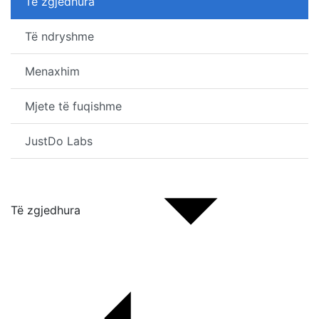
Të zgjedhura
Të ndryshme
Menaxhim
Mjete të fuqishme
JustDo Labs
Të zgjedhura