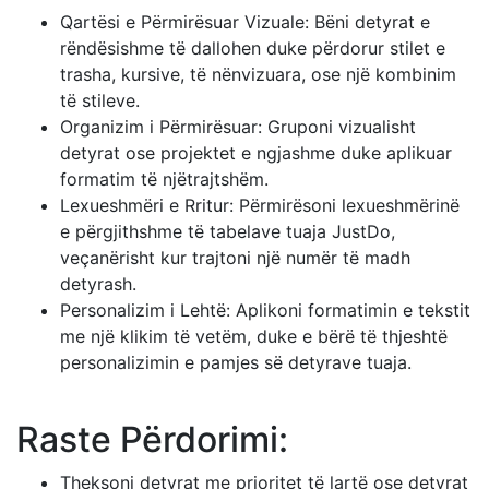
Qartësi e Përmirësuar Vizuale: Bëni detyrat e
rëndësishme të dallohen duke përdorur stilet e
trasha, kursive, të nënvizuara, ose një kombinim
të stileve.
Organizim i Përmirësuar: Gruponi vizualisht
detyrat ose projektet e ngjashme duke aplikuar
formatim të njëtrajtshëm.
Lexueshmëri e Rritur: Përmirësoni lexueshmërinë
e përgjithshme të tabelave tuaja JustDo,
veçanërisht kur trajtoni një numër të madh
detyrash.
Personalizim i Lehtë: Aplikoni formatimin e tekstit
me një klikim të vetëm, duke e bërë të thjeshtë
personalizimin e pamjes së detyrave tuaja.
Raste Përdorimi:
Theksoni detyrat me prioritet të lartë ose detyrat