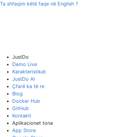
Ta shfaqim këtë faqe në
English
?
JustDo
Demo Live
Karakteristikat
JustDo AI
Çfarë ka të re
Blog
Docker Hub
GitHub
Kontakti
Aplikacionet tona
App Store