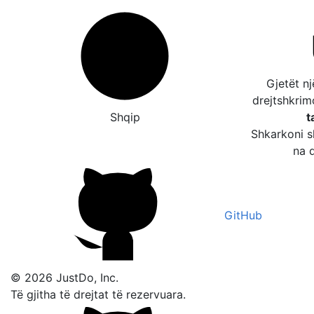
Gjetët n
drejtshkri
Shqip
t
Shkarkoni s
na d
GitHub
© 2026 JustDo, Inc.
Të gjitha të drejtat të rezervuara.