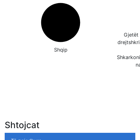
Gjetët
drejtshk
Shqip
Shkarkoni
n
Shtojcat