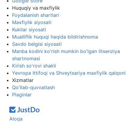
Google Store
Huquqiy va maxfiylik
Foydalanish shartlari
Maxfiylik siyosati
Kukilar siyosati
Mualliflik huquqi haqida bildirishnoma
Savdo belgisi siyosati
Manba kodini ko'rish mumkin bo'lgan litsenziya
shartnomasi
Kirish so'rovi shakli
Yevropa Ittifoqi va Shveytsariya maxfiylik qalqoni
Xizmatlar
Qo'llab-quvvatlash
Plaginlar
Aloqa