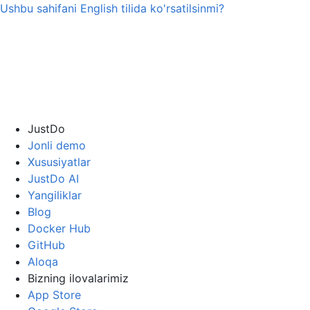
Ushbu sahifani
English
tilida ko'rsatilsinmi?
JustDo
Jonli demo
Xususiyatlar
JustDo AI
Yangiliklar
Blog
Docker Hub
GitHub
Aloqa
Bizning ilovalarimiz
App Store