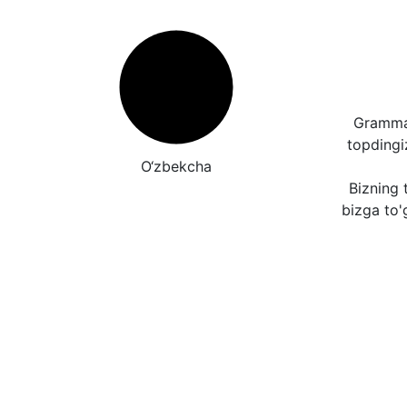
Grammat
topding
O‘zbekcha
Bizning t
bizga to'