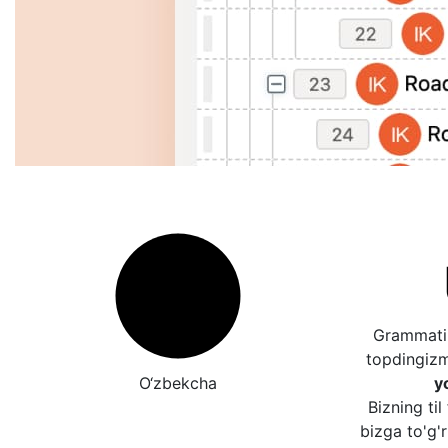
Grammatik
topdingiz
O‘zbekcha
y
Bizning til
bizga to'g'r