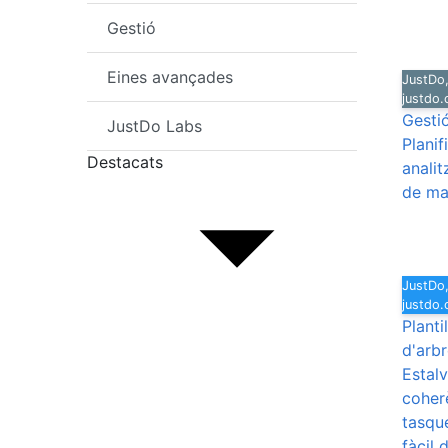
Gestió
Eines avançades
JustDo,
justdo
Gesti
JustDo Labs
Planif
Destacats
analit
de ma
JustDo,
justdo
Planti
d'arb
Estalv
coher
tasque
fàcil 