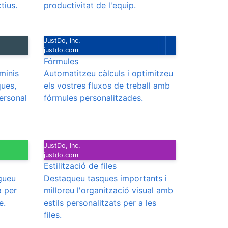
tius.
productivitat de l'equip.
JustDo, Inc.
justdo.com
Fórmules
rminis
Automatitzeu càlculs i optimitzeu
ques,
els vostres fluxos de treball amb
personal
fórmules personalitzades.
JustDo, Inc.
justdo.com
Estilització de files
igueu
Destaqueu tasques importants i
a per
milloreu l'organització visual amb
e.
estils personalitzats per a les
files.