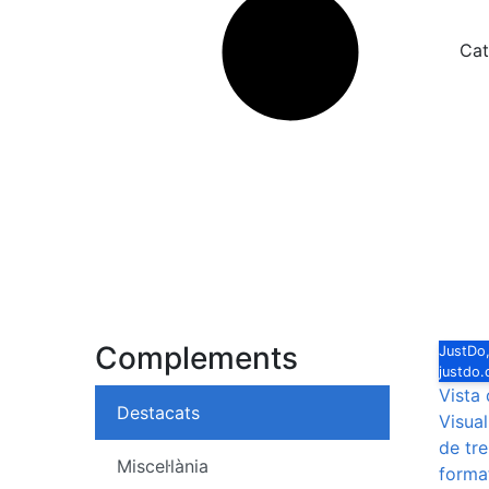
Cat
Complements
JustDo,
justdo
Vista
Destacats
Visual
de tre
Miscel·lània
format