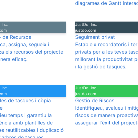
diagrames de Gantt interac
 Inc.
JustDo, Inc.
.com
justdo.com
ó de Recursos
Seguiment privat
ica, assigna, segueix i
Estableix recordatoris i te
za els recursos del projecte
privats per a les teves tas
nera eficaç.
millorant la productivitat 
i la gestió de tasques.
 Inc.
JustDo, Inc.
.com
justdo.com
lles de tasques i còpia
Gestió de Riscos
re
Identifiqueu, avalueu i mit
ieu temps i garantiu la
riscos de manera proactiv
ència amb plantilles de
assegurar l'èxit del project
s reutilitzables i duplicació
d'arbres de tasques.