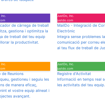
 Inc.
JustDo, Inc.
.com
justdo.com
icador de càrrega de treball
MailDo - Integració de Cor
itza, gestiona i optimitza la
Electrònic
a de treball del teu equip
Integra sense problemes la
llorar la productivitat.
comunicació per correu el
al teu flux de treball de Ju
 Inc.
JustDo, Inc.
.com
justdo.com
ó de Reunions
Registre d'Activitat
iqueu, gestioneu i seguiu les
Informació en temps real 
ons de manera eficaç,
les activitats del teu equip.
int el vostre equip alineat i
ojectes avançant.