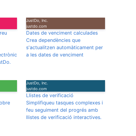
JustDo, Inc.
justdo.com
reu
Dates de venciment calculades
Crea dependències que
s'actualitzen automàticament per
ectrònic
a les dates de venciment
stDo.
JustDo, Inc.
justdo.com
Llistes de verificació
sobre
Simplifiqueu tasques complexes i
feu seguiment del progrés amb
llistes de verificació interactives.