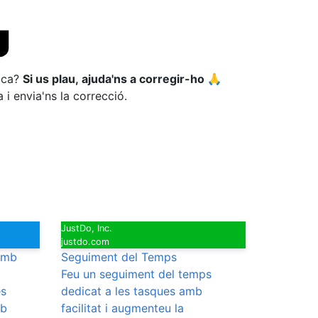
fica?
Si us plau, ajuda'ns a corregir-ho 🙏
 i envia'ns la correcció.
JustDo, Inc.
justdo.com
 amb
Seguiment del Temps
Feu un seguiment del temps
es
dedicat a les tasques amb
mb
facilitat i augmenteu la