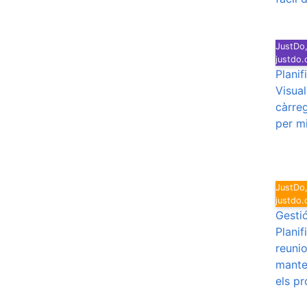
JustDo,
justdo
Planif
Visual
càrreg
per mi
JustDo,
justdo
Gesti
Planif
reuni
manten
els pr