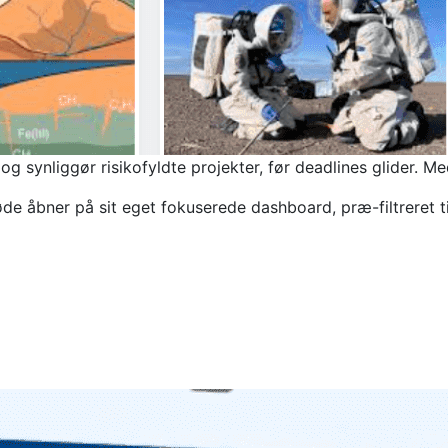
 og synliggør risikofyldte projekter, før deadlines glider. M
ner på sit eget fokuserede dashboard, præ-filtreret til de 