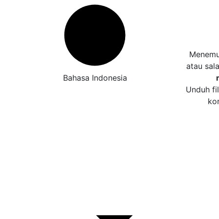
Menemuk
atau sal
Bahasa Indonesia
Unduh fi
ko