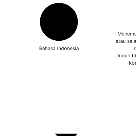
Menemuk
atau sal
Bahasa Indonesia
Unduh fi
ko