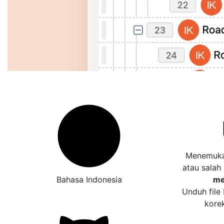
Menemukan
atau salah
Bahasa Indonesia
me
Unduh file
kore