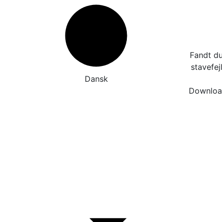
Fandt du
stavefej
Dansk
Download