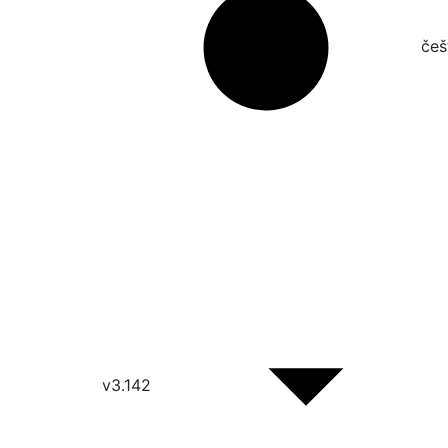
češt
v3.142