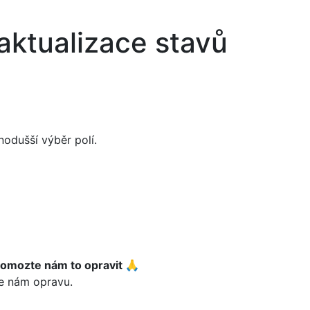
aktualizace stavů
dnodušší výběr polí.
pomozte nám to opravit 🙏
te nám opravu.