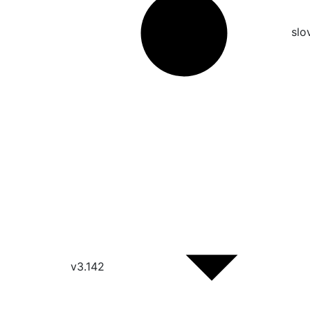
slo
v3.142