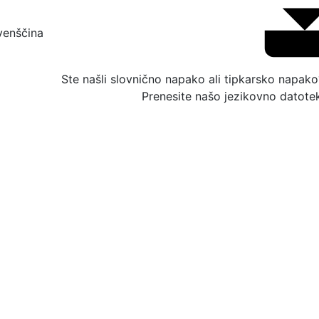
venščina
Ste našli slovnično napako ali tipkarsko napak
Prenesite našo jezikovno datotek