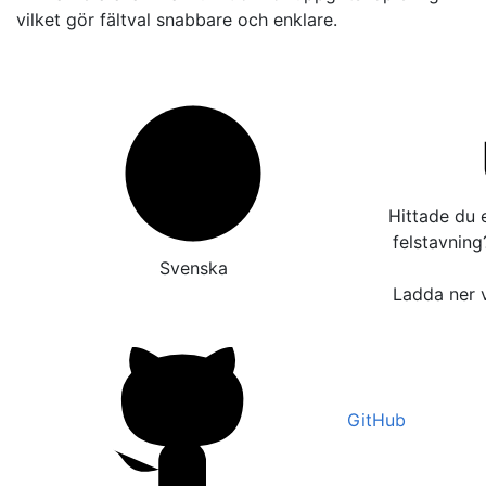
vilket gör fältval snabbare och enklare.
Hittade du e
felstavnin
Svenska
Ladda ner v
GitHub