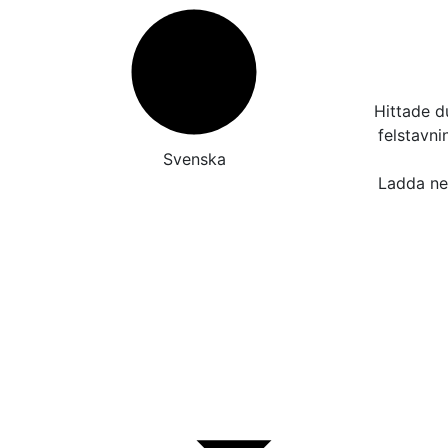
Hittade d
felstavn
Svenska
Ladda ner