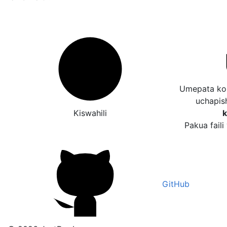
Umepata kos
uchapis
Kiswahili
k
Pakua faili
GitHub