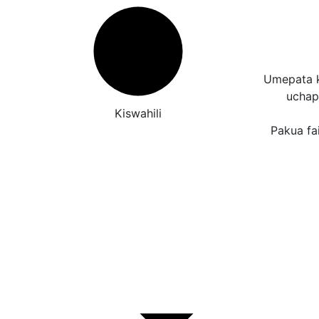
Umepata k
uchap
Kiswahili
Pakua fai