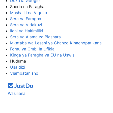
Duka la Google
Sheria na Faragha
Masharti na Vigezo
Sera ya Faragha
Sera ya Vidakuzi
Ilani ya Hakimiliki
Sera ya Alama za Biashara
Mkataba wa Leseni ya Chanzo Kinachopatikana
Fomu ya Ombi la Ufikiaji
Kinga ya Faragha ya EU na Uswisi
Huduma
Usaidizi
Viambatanisho
Wasiliana