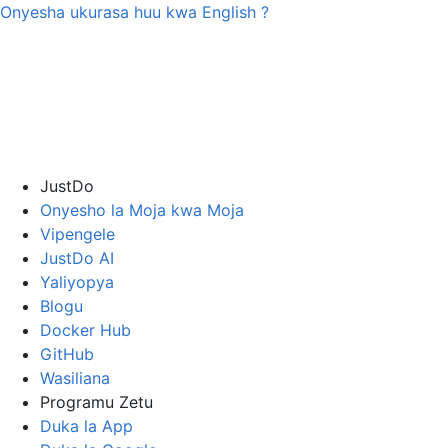
Onyesha ukurasa huu kwa
English
?
JustDo
Onyesho la Moja kwa Moja
Vipengele
JustDo AI
Yaliyopya
Blogu
Docker Hub
GitHub
Wasiliana
Programu Zetu
Duka la App