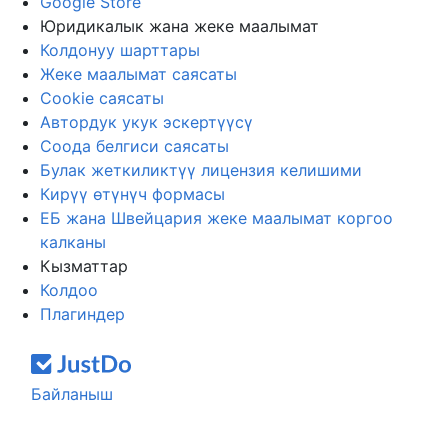
Google Store
Юридикалык жана жеке маалымат
Колдонуу шарттары
Жеке маалымат саясаты
Cookie саясаты
Автордук укук эскертүүсү
Соода белгиси саясаты
Булак жеткиликтүү лицензия келишими
Кирүү өтүнүч формасы
ЕБ жана Швейцария жеке маалымат коргоо
калканы
Кызматтар
Колдоо
Плагиндер
Байланыш