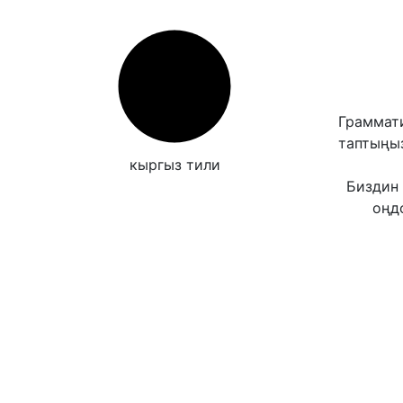
Граммати
таптыңы
кыргыз тили
Биздин 
оңд