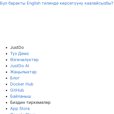
Бул баракты
English
тилинде көрсөтүүнү каалайсызбы?
JustDo
Түз Демо
Өзгөчөлүктөр
JustDo AI
Жаңылыктар
Блог
Docker Hub
GitHub
Байланыш
Биздин тиркемелер
App Store