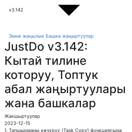
v3.142
Эмне жаңылык
Башка жаңыртуулар
JustDo v3.142:
Кытай тилине
которуу, Топтук
абал жаңыртуулары
жана башкалар
Жакшыртуулар
2023-12-15
1. Тапшырманы көчүрүү (Task Copy) функциясына