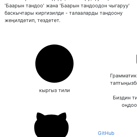
'Баарын тандоо' жана 'Баарын тандоодон чыгаруу'
баскычтары киргизилди - талааларды тандоону
жеңилдетип, тездетет.
Грамматик
таптыңыз
кыргыз тили
Биздин т
оңдоо
GitHub