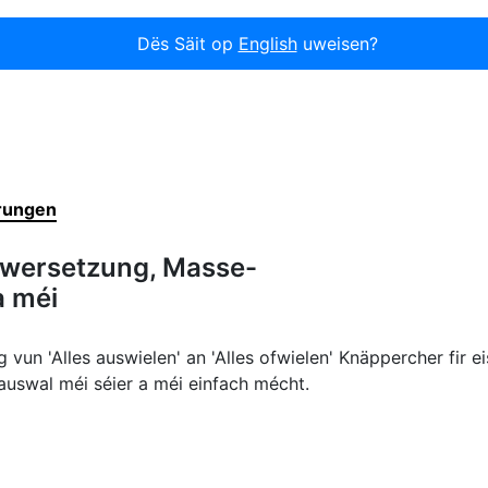
Dës Säit op
English
uweisen?
erungen
wwersetzung, Masse-
a méi
ng vun 'Alles auswielen' an 'Alles ofwielen' Knäppercher fir 
auswal méi séier a méi einfach mécht.