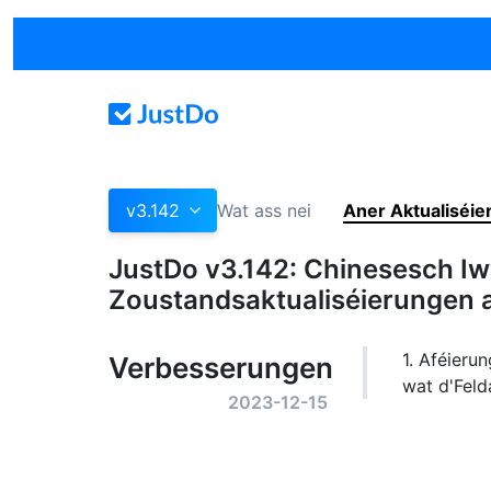
v3.142
Wat ass nei
Aner Aktualiséi
JustDo v3.142: Chinesesch I
Zoustandsaktualiséierungen 
1. Aféieru
Verbesserungen
wat d'Feld
2023-12-15