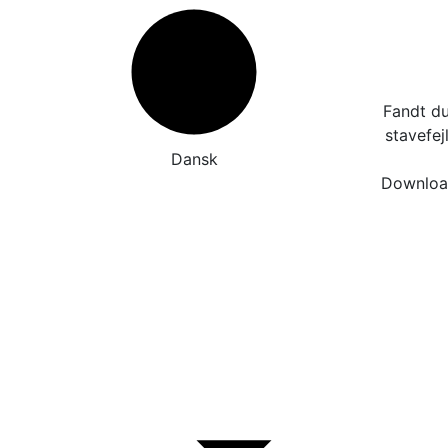
Fandt du
stavefej
Dansk
Download