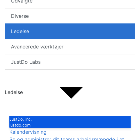
Udvalgte
Diverse
Ledelse
Avancerede værktøjer
JustDo Labs
Ledelse
JustDo, Inc.
justdo.com
Kalendervisning
Se og administrer dit teams arbejdsmængde i et