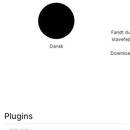
Fandt du
stavefej
Dansk
Download
Plugins