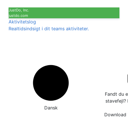
JustDo, Inc.
justdo.com
Aktivitetslog
Realtidsindsigt i dit teams aktiviteter.
Fandt du e
stavefejl?
Dansk
Download v