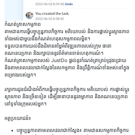
កំណត់ត្រាសកម្មភាព
តាមដានការធ្វើបច្ចុប្បន្នភាពកិច្ចការ មតិយោបល់ និងការផ្លាស់ប្តូរស្ថានភាព
ទាំងអស់ជាមួយនឹងកំណត់ហេតុសកម្មភាពលម្អិត។
ទទួលបានការយល់ដឹងដ៏មានតម្លៃអំពីវឌ្ឍនភាពរបស់ក្រុម ធានា
គណនេយ្យភាព និងរក្សាបាននូវព័ត៌មានទាន់ហេតុការណ៍។
កំណត់ត្រាសកម្មភាពរបស់ JustDo ផ្តល់នូវកំណត់ត្រាគ្រប់ជ្រុងជ្រោយ
និងតាមពេលវេលាជាក់ស្តែងនៃសកម្មភាព និងព្រឹត្តិការណ៍ទាំងអស់នៅក្នុង
គម្រោងរបស់អ្នក។
រក្សាការជូនដំណឹងអំពីការធ្វើបច្ចុប្បន្នភាពកិច្ចការ មតិយោបល់ ការផ្លាស់ប្តូរ
ស្ថានភាព និងច្រើនទៀត ដើម្បីធានាបាននូវតម្លាភាព និងគណនេយ្យភាព
នៅទូទាំងក្រុមរបស់អ្នក។
អត្ថប្រយោជន៍៖
បច្ចុប្បន្នភាពតាមពេលវេលាជាក់ស្តែង៖ តាមដានសកម្មភាពកិច្ចការ