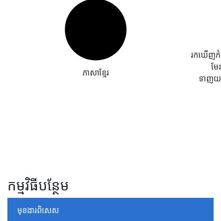
រកឃើញកំហុ
មែ
ភាសាខ្មែរ
ទាញយក
កម្មវិធីបន្ថែម
មុខងារពិសេស