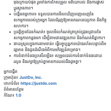
ចុងក្រោយបំផុត រួមទាំងការកែសម្រួល មតិយោបល់ និងការផ្លាស់
ប្តូរស្ថានភាព។
បង្កើនតម្លាភាព៖ ទទួលបានការមើលឃើញពេញលេញនៃ
សកម្មភាពរបស់ក្រុមអ្នក ដែលជំរុញឱ្យមានគណនេយ្យភាព និងកិច្ច
សហការ។
ប្រវត្តិគ្មានដែនកំណត់៖ ចូលមើលកំណត់ត្រាគ្រប់ជ្រុងជ្រោយនៃ
សកម្មភាពកន្លងមក ដើម្បីតាមដានវឌ្ឍនភាព និងកំណត់និន្នាការ។
ងាយស្រួលក្នុងការតាមទាន់៖ ធ្វើបច្ចុប្បន្នភាពយ៉ាងរហ័សបន្ទាប់ពីអ
វត្តមាន និងជូនដំណឹងអំពីការអភិវឌ្ឍន៍គម្រោង។
ការទំនាក់ទំនងប្រសើរឡើង៖ សម្រួលដល់ការទំនាក់ទំនងដោយ
រលូន និងរក្សាឱ្យគ្រប់គ្នាមានការយល់ដឹងដូចគ្នា។
អ្នកបង្កើត
ក្រុមហ៊ុន៖
JustDo, Inc.
គេហទំព័រ៖
https://justdo.com
ព័ត៌មានបន្ថែម
កំណែ៖
1.0