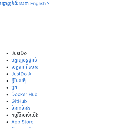
បង្ហាញទំព័រនេះជា
English
?
JustDo
បង្ហាញបន្តផ្ទាល់
លក្ខណៈពិសេស
JustDo AI
អ្វីដែលថ្មី
ប្លុក
Docker Hub
GitHub
ទំនាក់ទំនង
កម្មវិធី​របស់​យើង
App Store