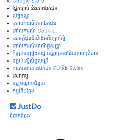
Google Store
ផ្នែក​ច្បាប់ និង​ភាព​ឯកជន
លក្ខខណ្ឌ
គោលការណ៍​ភាព​ឯកជន
គោលការណ៍ Cookie
សេចក្ដី​ជូន​ដំណឹង​អំពី​រក្សា​សិទ្ធិ
គោលការណ៍ពាណិជ្ជសញ្ញា
កិច្ចព្រមព្រៀងអាជ្ញាប័ណ្ណប្រភពដែលអាចប្រើបាន
ទម្រង់​ស្នើ​សុំ​ចូល​ប្រើ
ការ​ការពារ​ភាព​ឯកជន EU និង Swiss
សេវាកម្ម
មជ្ឈមណ្ឌលជំនួយ
កម្មវិធីបន្ថែម
ទំនាក់ទំនង