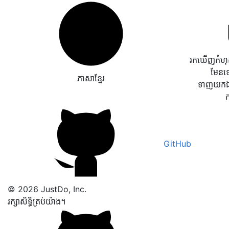
រកឃើញកំហុសវ
មែនទ
ភាសាខ្មែរ
ទាញយកឯក
GitHub
© 2026 JustDo, Inc.
រក្សាសិទ្ធិគ្រប់យ៉ាង។