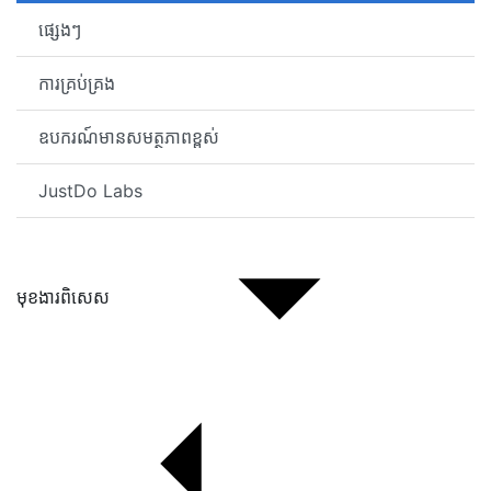
ផ្សេងៗ
ការគ្រប់គ្រង
ឧបករណ៍មានសមត្ថភាពខ្ពស់
JustDo Labs
មុខងារពិសេស