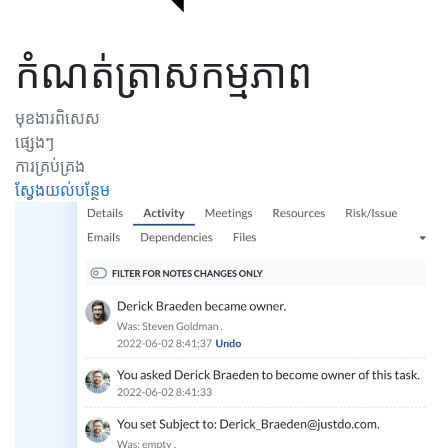
កំណត់ត្រាសកម្មភាព
មុខងារពិសេស
ផ្សេងៗ
ការគ្រប់គ្រង
ស្វែងយល់បន្ថែម