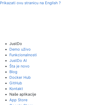
Prikazati ovu stranicu na
English
?
JustDo
Demo uživo
Funkcionalnosti
JustDo AI
Šta je novo
Blog
Docker Hub
GitHub
Kontakt
Naše aplikacije
App Store