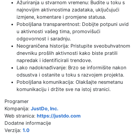
Ažuriranja u stvarnom vremenu: Budite u toku s
najnovijim aktivnostima zadataka, uključujući
izmjene, komentare i promjene statusa.
Poboljšana transparentnost: Dobijte potpuni uvid
u aktivnosti vašeg tima, promovišući
odgovornost i saradnju.
Neograničena historija: Pristupite sveobuhvatnom
dnevniku prošlih aktivnosti kako biste pratili
napredak i identificirali trendove.
Lako nadoknađivanje: Brzo se informišite nakon
odsustva i ostanite u toku s razvojem projekta.
Poboljšana komunikacija: Olakšajte nesmetanu
komunikaciju i držite sve na istoj stranici.
Programer
Kompanija:
JustDo, Inc.
Web stranica:
https://justdo.com
Dodatne informacije
Verzija:
1.0