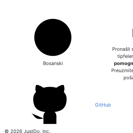
Pronašli 
tipfele
Bosanski
pomogne
Preuzmite
poša
GitHub
© 2026 JustDo, Inc.