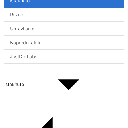
Istaknuto
Razno
Upravljanje
Napredni alati
JustDo Labs
Istaknuto