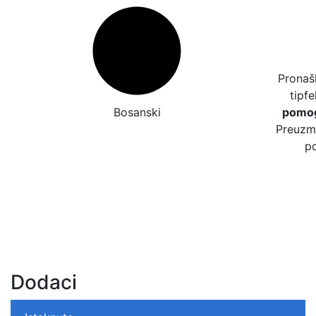
Pronašl
tipfe
Bosanski
pomog
Preuzmi
po
Dodaci