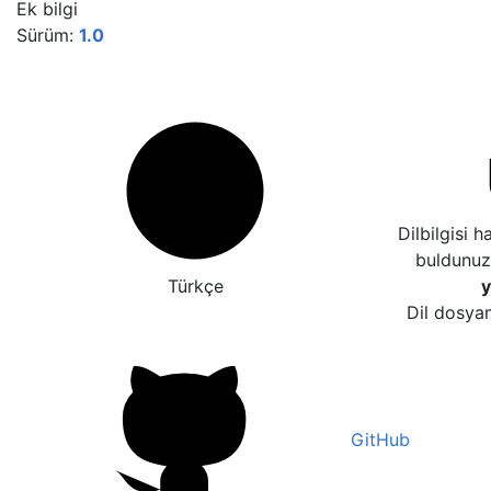
Ek bilgi
Sürüm:
1.0
Dilbilgisi 
buldunu
Türkçe
y
Dil dosyam
GitHub