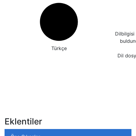
Dilbilgis
buldu
Türkçe
Dil dosy
Eklentiler