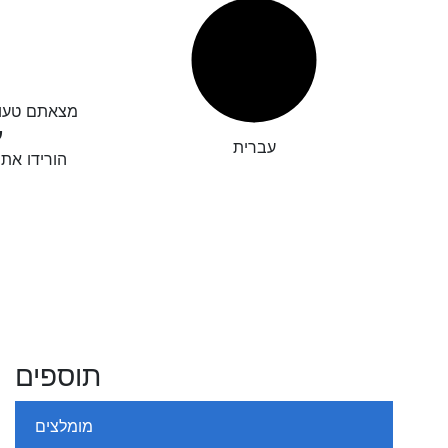
גיאת כתיב?

עברית
חו לנו את
תוספים
מומלצים