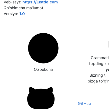
Veb-sayt:
https://justdo.com
Qo'shimcha ma'lumot
Versiya:
1.0
Grammatik
topdingiz
O‘zbekcha
y
Bizning til
bizga to'g'r
GitHub