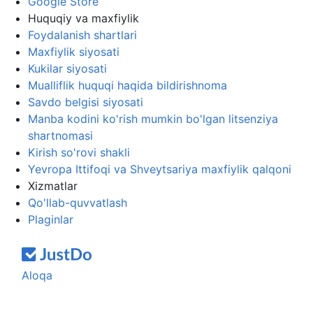
Google Store
Huquqiy va maxfiylik
Foydalanish shartlari
Maxfiylik siyosati
Kukilar siyosati
Mualliflik huquqi haqida bildirishnoma
Savdo belgisi siyosati
Manba kodini ko'rish mumkin bo'lgan litsenziya
shartnomasi
Kirish so'rovi shakli
Yevropa Ittifoqi va Shveytsariya maxfiylik qalqoni
Xizmatlar
Qo'llab-quvvatlash
Plaginlar
Aloqa