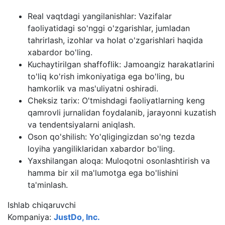
Real vaqtdagi yangilanishlar: Vazifalar
faoliyatidagi so'nggi o'zgarishlar, jumladan
tahrirlash, izohlar va holat o'zgarishlari haqida
xabardor bo'ling.
Kuchaytirilgan shaffoflik: Jamoangiz harakatlarini
to'liq ko'rish imkoniyatiga ega bo'ling, bu
hamkorlik va mas'uliyatni oshiradi.
Cheksiz tarix: O'tmishdagi faoliyatlarning keng
qamrovli jurnalidan foydalanib, jarayonni kuzatish
va tendentsiyalarni aniqlash.
Oson qo'shilish: Yo'qligingizdan so'ng tezda
loyiha yangiliklaridan xabardor bo'ling.
Yaxshilangan aloqa: Muloqotni osonlashtirish va
hamma bir xil ma'lumotga ega bo'lishini
ta'minlash.
Ishlab chiqaruvchi
Kompaniya:
JustDo, Inc.