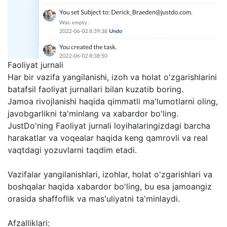
Faoliyat jurnali
Har bir vazifa yangilanishi, izoh va holat o'zgarishlarini
batafsil faoliyat jurnallari bilan kuzatib boring.
Jamoa rivojlanishi haqida qimmatli ma'lumotlarni oling,
javobgarlikni ta'minlang va xabardor bo'ling.
JustDo'ning Faoliyat jurnali loyihalaringizdagi barcha
harakatlar va voqealar haqida keng qamrovli va real
vaqtdagi yozuvlarni taqdim etadi.
Vazifalar yangilanishlari, izohlar, holat o'zgarishlari va
boshqalar haqida xabardor bo'ling, bu esa jamoangiz
orasida shaffoflik va mas'uliyatni ta'minlaydi.
Afzalliklari: