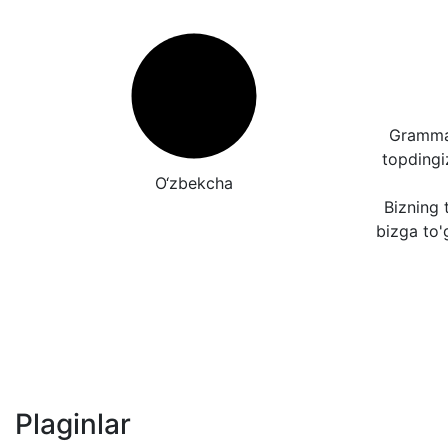
Grammat
topding
O‘zbekcha
Bizning t
bizga to'
Plaginlar