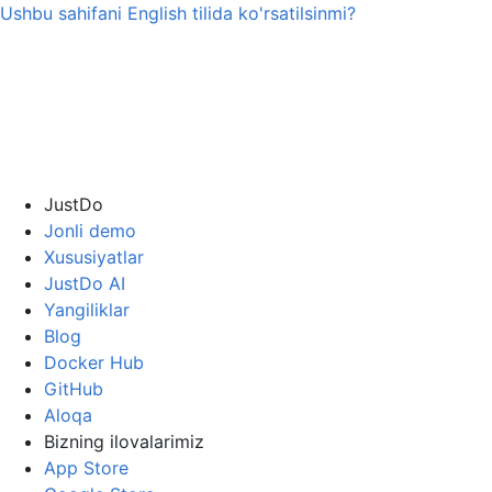
Ushbu sahifani
English
tilida ko'rsatilsinmi?
JustDo
Jonli demo
Xususiyatlar
JustDo AI
Yangiliklar
Blog
Docker Hub
GitHub
Aloqa
Bizning ilovalarimiz
App Store