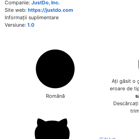
Companie:
JustDo, Inc.
Site web:
https://justdo.com
Informații suplimentare
Versiune:
1.0
Ați găsit o
eroare de ti
Română
s
Descărcați 
tri