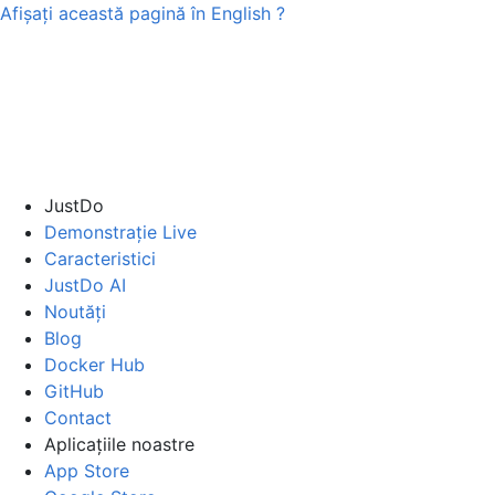
Afișați această pagină în
English
?
JustDo
Demonstrație Live
Caracteristici
JustDo AI
Noutăți
Blog
Docker Hub
GitHub
Contact
Aplicațiile noastre
App Store