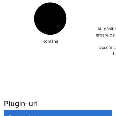
Ați găsit
eroare de
Română
Descărcaț
t
Plugin-uri