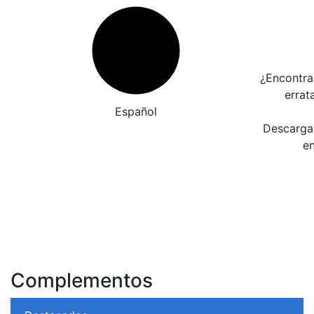
¿Encontra
errat
Español
Descarga 
en
Complementos