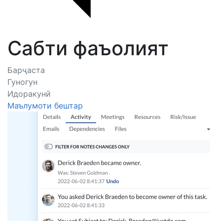
Сабти фаъолият
Барҷаста
Гуногун
Идоракунӣ
Маълумоти бештар