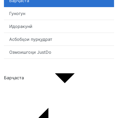
Барҷаста
Гуногун
Идоракунӣ
Асбобҳои пурқудрат
Озмоишгоҳи JustDo
Барҷаста