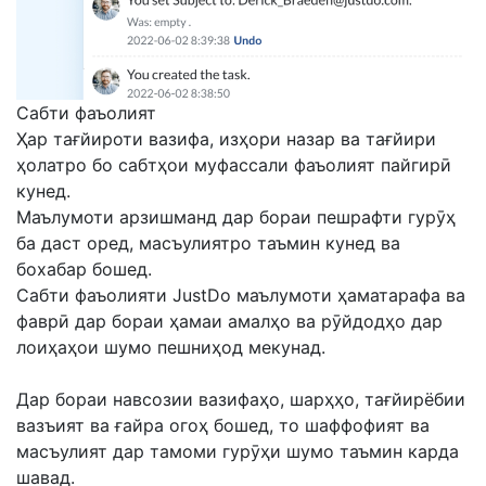
Сабти фаъолият
Ҳар тағйироти вазифа, изҳори назар ва тағйири
ҳолатро бо сабтҳои муфассали фаъолият пайгирӣ
кунед.
Маълумоти арзишманд дар бораи пешрафти гурӯҳ
ба даст оред, масъулиятро таъмин кунед ва
бохабар бошед.
Сабти фаъолияти JustDo маълумоти ҳаматарафа ва
фаврӣ дар бораи ҳамаи амалҳо ва рӯйдодҳо дар
лоиҳаҳои шумо пешниҳод мекунад.
Дар бораи навсозии вазифаҳо, шарҳҳо, тағйирёбии
вазъият ва ғайра огоҳ бошед, то шаффофият ва
масъулият дар тамоми гурӯҳи шумо таъмин карда
шавад.