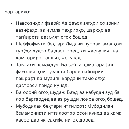
Бартариҳо:
Навсозиҳои фаврӣ: Аз фаъолиятҳои охирини
вазифаҳо, аз ҷумла таҳрирҳо, шарҳҳо ва
тағйироти вазъият огоҳ бошед.
Шаффофияти беҳтар: Дидани пурраи амалҳои
гурӯҳи худро ба даст оред, ки масъулият ва
ҳамкориро ташвиқ мекунад.
Таърихи номаҳдуд: Ба сабти ҳаматарафаи
фаъолиятҳои гузашта барои пайгирии
пешрафт ва муайян кардани тамоюлҳо
дастрасӣ пайдо кунед.
Ба осонӣ огоҳ шудан: Баъд аз набудан зуд ба
кор баргардед ва аз рушди лоиҳа огоҳ бошед.
Мубодилаи беҳтари иттилоот: Мубодилаи
бемамониати иттилоотро осон кунед ва ҳама
касро дар як саҳифа нигоҳ доред.