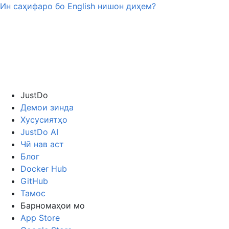
Ин саҳифаро бо
English
нишон диҳем?
JustDo
Демои зинда
Хусусиятҳо
JustDo AI
Чӣ нав аст
Блог
Docker Hub
GitHub
Тамос
Барномаҳои мо
App Store