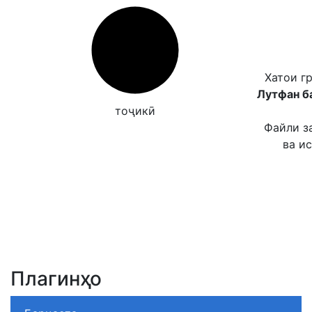
Хатои г
Лутфан б
тоҷикӣ
Файли з
ва и
Плагинҳо