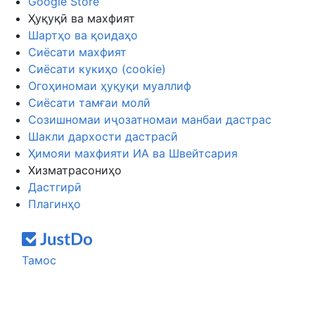
Google Store
Ҳуқуқӣ ва махфият
Шартҳо ва қоидаҳо
Сиёсати махфият
Сиёсати кукиҳо (cookie)
Огоҳиномаи ҳуқуқи муаллиф
Сиёсати тамғаи молӣ
Созишномаи иҷозатномаи манбаи дастрас
Шакли дархости дастрасӣ
Ҳимояи махфияти ИА ва Швейтсария
Хизматрасониҳо
Дастгирӣ
Плагинҳо
Тамос