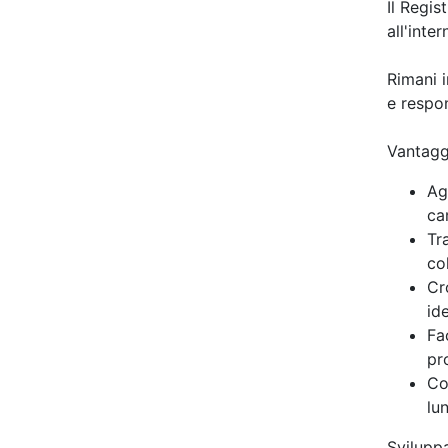
Il Regis
all'inte
Rimani 
e respon
Vantagg
Ag
ca
Tr
co
Cr
id
Fa
pr
Co
lu
Svilupp