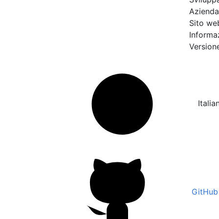
Aziend
Sito we
Informa
Version
Italia
GitHub