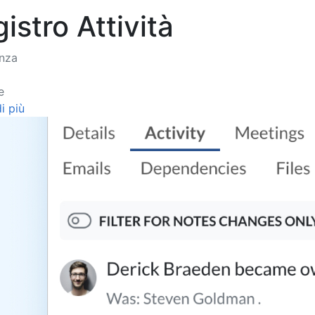
istro Attività
enza
e
i più