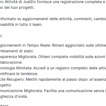
tro Attività di JustDo fornisce una registrazione completa e 
rno dei tuoi progetti.
informato su aggiornamenti delle attività, commenti, cambia
sabilità in tutto il team.
i:
giornamenti in Tempo Reale: Rimani aggiornato sulle ultime 
mbiamenti di stato.
asparenza Migliorata: Ottieni completa visibilità sulle azio
llaborazione.
onologia Illimitata: Accedi a un registro completo delle atti
entificare le tendenze.
cile Recupero: Mettiti rapidamente al passo dopo un'assenza
ogetto.
municazione Migliorata: Facilita una comunicazione senza int
nghezza d'onda.
atore