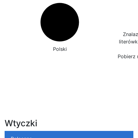
Znalaz
literów
Polski
Pobierz 
Wtyczki