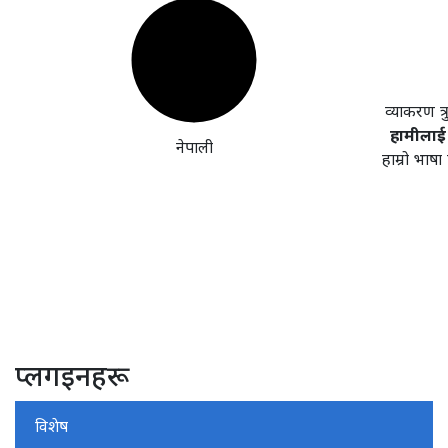
व्याकरण त्
हामीलाई 
नेपाली
हाम्रो भाष
प्लगइनहरू
विशेष