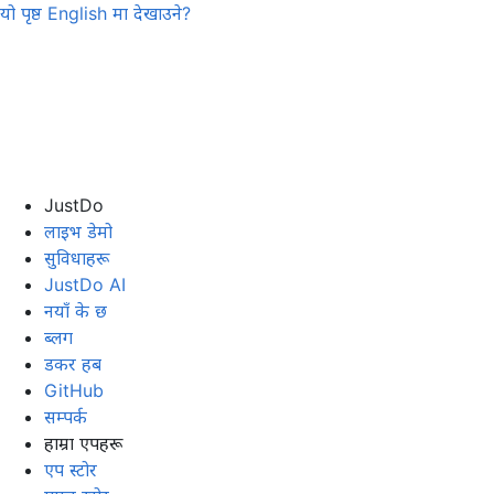
यो पृष्ठ
English
मा देखाउने?
JustDo
लाइभ डेमो
सुविधाहरू
JustDo AI
नयाँ के छ
ब्लग
डकर हब
GitHub
सम्पर्क
हाम्रा एपहरू
एप स्टोर