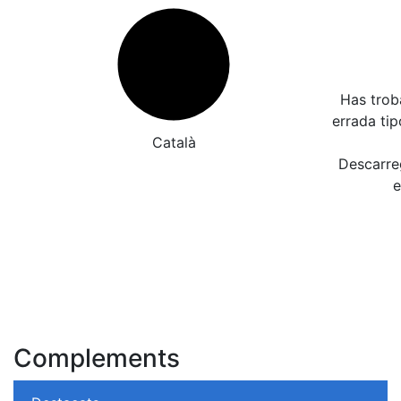
Has trob
errada ti
Català
Descarreg
e
Complements