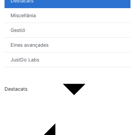
Destacats
Miscel·lània
Gestió
Eines avançades
JustDo Labs
Destacats