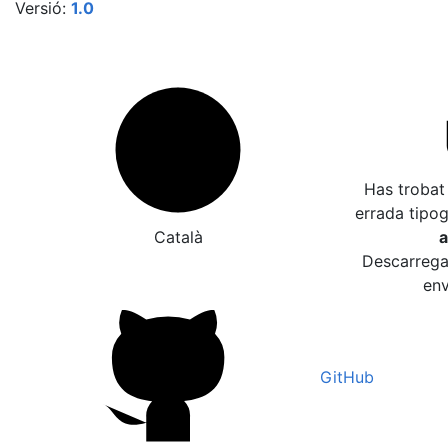
Versió:
1.0
Has trobat
errada tipo
Català
a
Descarrega 
env
GitHub