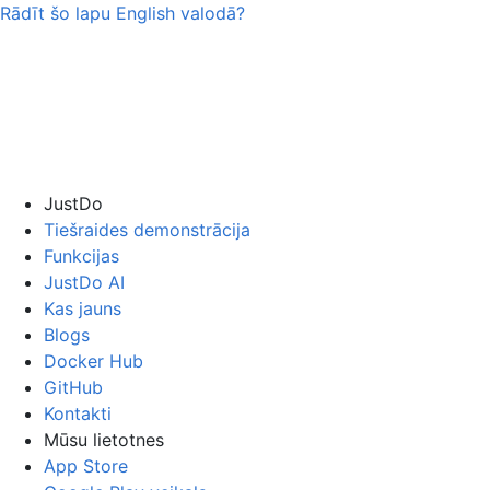
Rādīt šo lapu
English
valodā?
JustDo
Tiešraides demonstrācija
Funkcijas
JustDo AI
Kas jauns
Blogs
Docker Hub
GitHub
Kontakti
Mūsu lietotnes
App Store