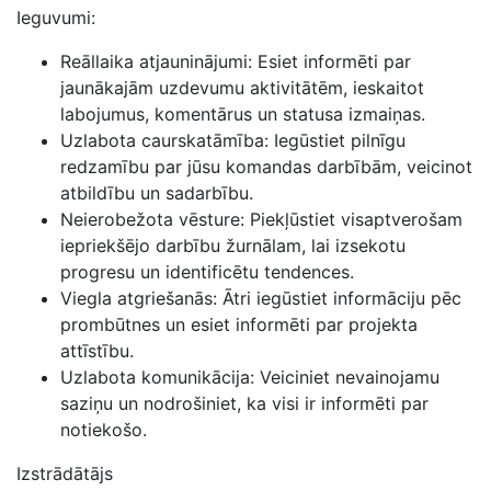
Ieguvumi:
Reāllaika atjauninājumi: Esiet informēti par
jaunākajām uzdevumu aktivitātēm, ieskaitot
labojumus, komentārus un statusa izmaiņas.
Uzlabota caurskatāmība: Iegūstiet pilnīgu
redzamību par jūsu komandas darbībām, veicinot
atbildību un sadarbību.
Neierobežota vēsture: Piekļūstiet visaptverošam
iepriekšējo darbību žurnālam, lai izsekotu
progresu un identificētu tendences.
Viegla atgriešanās: Ātri iegūstiet informāciju pēc
prombūtnes un esiet informēti par projekta
attīstību.
Uzlabota komunikācija: Veiciniet nevainojamu
saziņu un nodrošiniet, ka visi ir informēti par
notiekošo.
Izstrādātājs