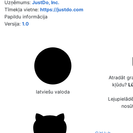
Uzņēmums:
JustDo, Inc.
Tīmekļa vietne:
https://justdo.com
Papildu informācija
Versija:
1.0
Atradāt gr
kļūdu?
Lū
latviešu valoda
Lejupielādē
nosū