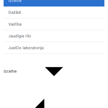
Izceltie
Dažādi
Vadība
Jaudīgie rīki
JustDo laboratorija
Izceltie