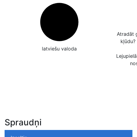
Atradāt 
kļūdu?
latviešu valoda
Lejupielā
no
Spraudņi