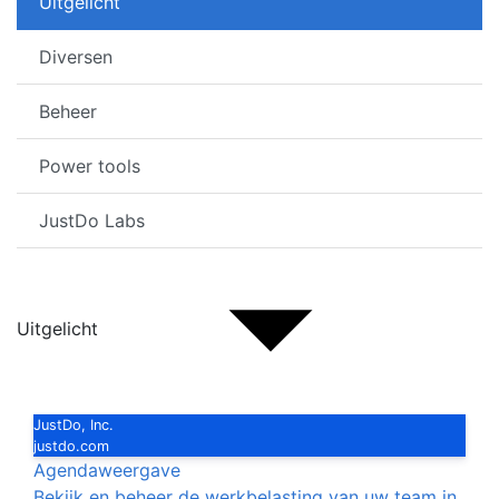
Uitgelicht
Diversen
Beheer
Power tools
JustDo Labs
Uitgelicht
JustDo, Inc.
justdo.com
Agendaweergave
Bekijk en beheer de werkbelasting van uw team in