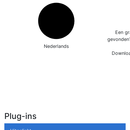
Een gr
gevonde
Nederlands
Downloa
Plug-ins