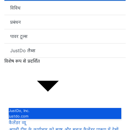
विविध
प्रबंधन
पावर टूल्स
JustDo लैब्स
विशेष रूप से प्रदर्शित
JustDo, Inc.
justdo.com
कैलेंडर व्यू
अपनी टीम के कार्यभार को स्पष्ट और सहज कैलेंडर प्रारूप में देखें