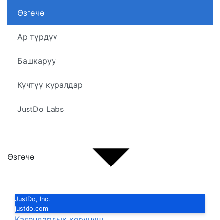
Өзгөчө
Ар түрдүү
Башкаруу
Күчтүү куралдар
JustDo Labs
Өзгөчө
JustDo, Inc.
justdo.com
Календардык көрүнүш