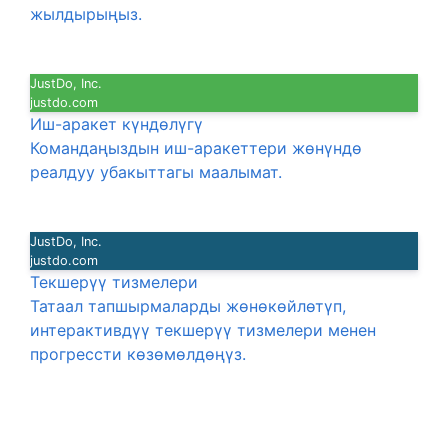
жылдырыңыз.
JustDo, Inc.
justdo.com
Иш-аракет күндөлүгү
Командаңыздын иш-аракеттери жөнүндө
реалдуу убакыттагы маалымат.
JustDo, Inc.
justdo.com
Текшерүү тизмелери
Татаал тапшырмаларды жөнөкөйлөтүп,
интерактивдүү текшерүү тизмелери менен
прогрессти көзөмөлдөңүз.