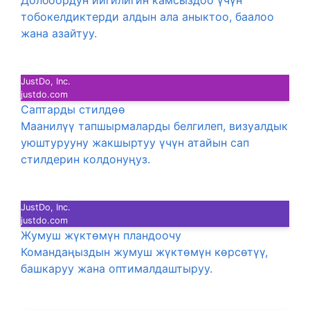
Долбоордун ийгилигин камсыздоо үчүн
тобокелдиктерди алдын ала аныктоо, баалоо
жана азайтуу.
JustDo, Inc.
justdo.com
Саптарды стилдөө
Маанилүү тапшырмаларды белгилеп, визуалдык
уюштурууну жакшыртуу үчүн атайын сап
стилдерин колдонуңуз.
JustDo, Inc.
justdo.com
Жумуш жүктөмүн пландоочу
Командаңыздын жумуш жүктөмүн көрсөтүү,
башкаруу жана оптималдаштыруу.