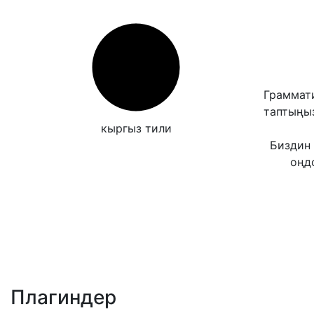
Граммати
таптыңы
кыргыз тили
Биздин 
оңд
Плагиндер