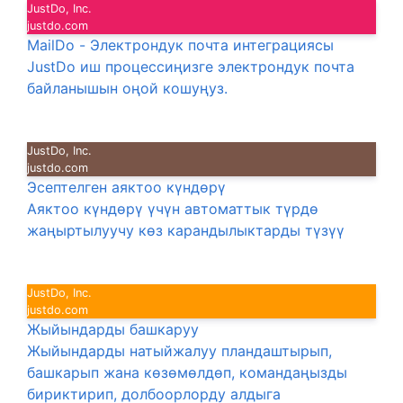
JustDo, Inc.
justdo.com
MailDo - Электрондук почта интеграциясы
JustDo иш процессиңизге электрондук почта
байланышын оңой кошуңуз.
JustDo, Inc.
justdo.com
Эсептелген аяктоо күндөрү
Аяктоо күндөрү үчүн автоматтык түрдө
жаңыртылуучу көз карандылыктарды түзүү
JustDo, Inc.
justdo.com
Жыйындарды башкаруу
Жыйындарды натыйжалуу пландаштырып,
башкарып жана көзөмөлдөп, командаңызды
бириктирип, долбоорлорду алдыга