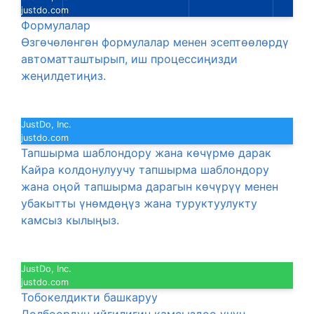
justdo.com
Формулалар
Өзгөчөлөнгөн формулалар менен эсептөөлөрдү
автоматташтырып, иш процессиңизди
жеңилдетиңиз.
JustDo, Inc.
justdo.com
Тапшырма шаблондору жана көчүрмө дарак
Кайра колдонулуучу тапшырма шаблондору
жана оңой тапшырма дарагын көчүрүү менен
убакытты үнөмдөңүз жана туруктуулукту
камсыз кылыңыз.
JustDo, Inc.
justdo.com
Тобокелдикти башкаруу