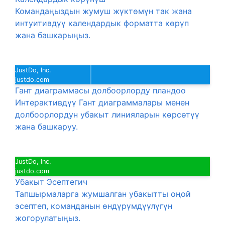
Командаңыздын жумуш жүктөмүн так жана
интуитивдүү календардык форматта көрүп
жана башкарыңыз.
JustDo, Inc.
justdo.com
Гант диаграммасы долбоорлорду пландоо
Интерактивдүү Гант диаграммалары менен
долбоорлордун убакыт линияларын көрсөтүү
жана башкаруу.
JustDo, Inc.
justdo.com
Убакыт Эсептегич
Тапшырмаларга жумшалган убакытты оңой
эсептеп, команданын өндүрүмдүүлүгүн
жогорулатыңыз.