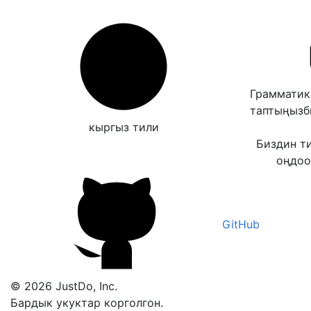
Грамматик
таптыңыз
кыргыз тили
Биздин т
оңдоо
GitHub
© 2026 JustDo, Inc.
Бардык укуктар корголгон.