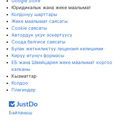
Google Store
Юридикалык жана жеке маалымат
Колдонуу шарттары
Жеке маалымат саясаты
Cookie саясаты
Автордук укук эскертүүсү
Соода белгиси саясаты
Булак жеткиликтүү лицензия келишими
Кирүү өтүнүч формасы
ЕБ жана Швейцария жеке маалымат коргоо
калканы
Кызматтар
Колдоо
Плагиндер
Байланыш