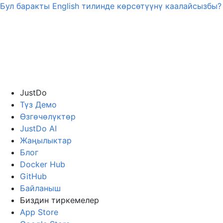
Бул баракты
English
тилинде көрсөтүүнү каалайсызбы?
JustDo
Түз Демо
Өзгөчөлүктөр
JustDo AI
Жаңылыктар
Блог
Docker Hub
GitHub
Байланыш
Биздин тиркемелер
App Store