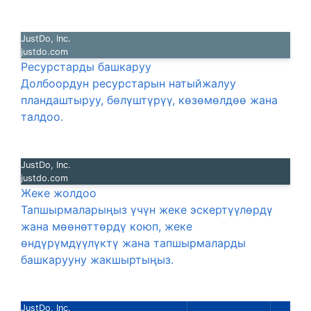
JustDo, Inc.
justdo.com
Ресурстарды башкаруу
Долбоордун ресурстарын натыйжалуу
пландаштыруу, бөлүштүрүү, көзөмөлдөө жана
талдоо.
JustDo, Inc.
justdo.com
Жеке жолдоо
Тапшырмаларыңыз үчүн жеке эскертүүлөрдү
жана мөөнөттөрдү коюп, жеке
өндүрүмдүүлүктү жана тапшырмаларды
башкарууну жакшыртыңыз.
JustDo, Inc.