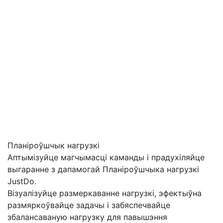
Планіроўшчык нагрузкі
Аптымізуйце магчымасці каманды і прадухіляйце
выгаранне з дапамогай Планіроўшчыка нагрузкі
JustDo.
Візуалізуйце размеркаванне нагрузкі, эфектыўна
размяркоўвайце задачы і забяспечвайце
збалансаваную нагрузку для павышэння