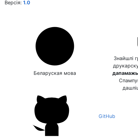
Версія:
1.0
Знайшлі 
друкарск
Беларуская мова
дапамажыц
Спампу
дашлі
GitHub