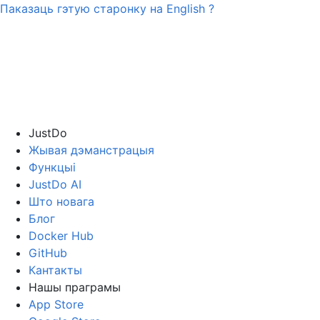
Паказаць гэтую старонку на
English
?
JustDo
Жывая дэманстрацыя
Функцыі
JustDo AI
Што новага
Блог
Docker Hub
GitHub
Кантакты
Нашы праграмы
App Store