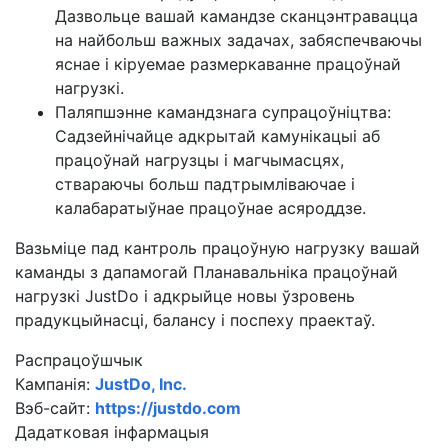
Дазвольце вашай камандзе сканцэнтравацца
на найбольш важных задачах, забяспечваючы
яснае і кіруемае размеркаванне працоўнай
нагрузкі.
Паляпшэнне камандзнага супрацоўніцтва:
Садзейнічайце адкрытай камунікацыі аб
працоўнай нагрузцы і магчымасцях,
ствараючы больш падтрымліваючае і
калабаратыўнае працоўнае асяроддзе.
Вазьміце пад кантроль працоўную нагрузку вашай
каманды з дапамогай Планавальніка працоўнай
нагрузкі JustDo і адкрыйце новы ўзровень
прадукцыйнасці, балансу і поспеху праектаў.
Распрацоўшчык
Кампанія:
JustDo, Inc.
Вэб-сайт:
https://justdo.com
Дадатковая інфармацыя