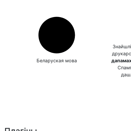
Знайшлі
друкар
Беларуская мова
дапамаж
Спамп
даш