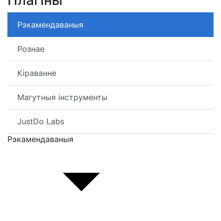
Плагіны
Рэкамендаваныя
Рознае
Кіраванне
Магутныя інструменты
JustDo Labs
Рэкамендаваныя