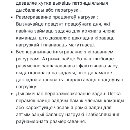
дазваляе хутка выявіць патэнцыяльныя
дысбалансы або перагрузкі.
Размеркаванне працэнтаў нагрузкі:
Вызначайце працэнт працоўнага дня, які
павінна займаць задача для кожнага члена
каманды, што дазваляе дакладна кіраваць
нагрузкай і планаваць магутнасці.
Бесперапыннае інтэграванне з кіраваннем
рэсурсамі: Атрымлівайце больш глыбокае
разуменне запланаванага і фактычнага часу,
выдаткаванага на задачы, што дапамагае
дакладна ацэньваць і карэктаваць працоўную
нагрузку.
Дынамічнае пераразмеркаванне задач: Лёгка
перамяшчайце задачы паміж членамі каманды
або карэктуйце часавыя рамкі задач для
аптымізацыі балансу нагрузкі і забеспячэння
раўнамернага размеркавання.