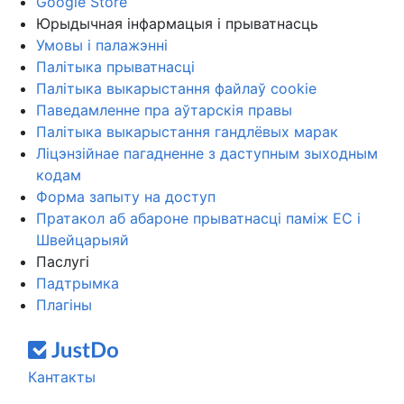
Google Store
Юрыдычная інфармацыя і прыватнасць
Умовы і палажэнні
Палітыка прыватнасці
Палітыка выкарыстання файлаў cookie
Паведамленне пра аўтарскія правы
Палітыка выкарыстання гандлёвых марак
Ліцэнзійнае пагадненне з даступным зыходным
кодам
Форма запыту на доступ
Пратакол аб абароне прыватнасці паміж ЕС і
Швейцарыяй
Паслугі
Падтрымка
Плагіны
Кантакты