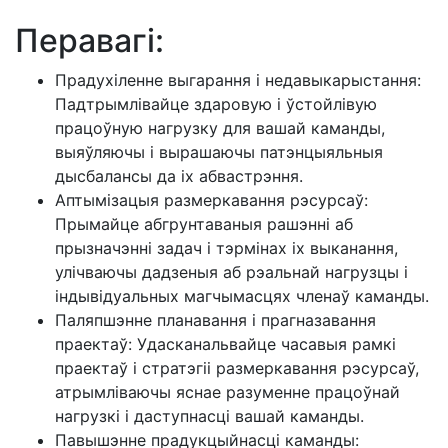
Перавагі:
Прадухіленне выгарання і недавыкарыстання:
Падтрымлівайце здаровую і ўстойлівую
працоўную нагрузку для вашай каманды,
выяўляючы і вырашаючы патэнцыяльныя
дысбалансы да іх абвастрэння.
Аптымізацыя размеркавання рэсурсаў:
Прымайце абгрунтаваныя рашэнні аб
прызначэнні задач і тэрмінах іх выканання,
улічваючы дадзеныя аб рэальнай нагрузцы і
індывідуальных магчымасцях членаў каманды.
Паляпшэнне планавання і прагназавання
праектаў: Удасканальвайце часавыя рамкі
праектаў і стратэгіі размеркавання рэсурсаў,
атрымліваючы яснае разуменне працоўнай
нагрузкі і даступнасці вашай каманды.
Павышэнне прадукцыйнасці каманды: