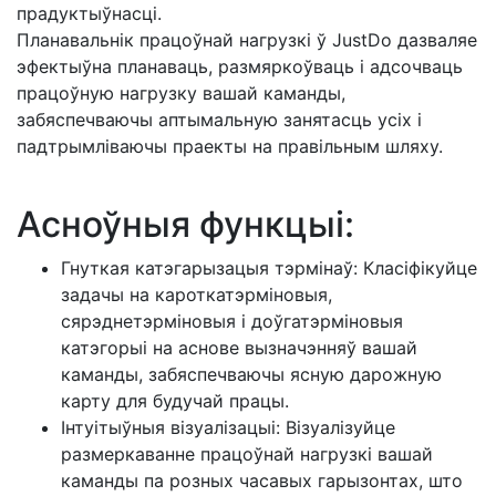
прадуктыўнасці.
Планавальнік працоўнай нагрузкі ў JustDo дазваляе
эфектыўна планаваць, размяркоўваць і адсочваць
працоўную нагрузку вашай каманды,
забяспечваючы аптымальную занятасць усіх і
падтрымліваючы праекты на правільным шляху.
Асноўныя функцыі:
Гнуткая катэгарызацыя тэрмінаў: Класіфікуйце
задачы на кароткатэрміновыя,
сярэднетэрміновыя і доўгатэрміновыя
катэгорыі на аснове вызначэнняў вашай
каманды, забяспечваючы ясную дарожную
карту для будучай працы.
Інтуітыўныя візуалізацыі: Візуалізуйце
размеркаванне працоўнай нагрузкі вашай
каманды па розных часавых гарызонтах, што