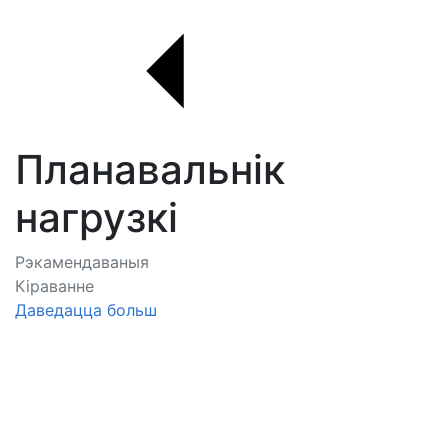
Планавальнік
нагрузкі
Рэкамендаваныя
Кіраванне
Даведацца больш