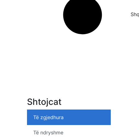
Shq
Shtojcat
Të zgjedhura
Të ndryshme