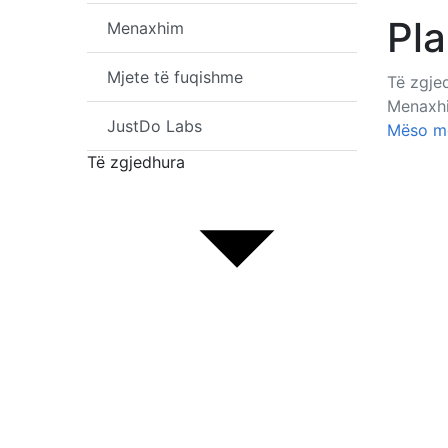
Pla
Menaxhim
Mjete të fuqishme
Të zgje
Menaxh
JustDo Labs
Mëso m
Të zgjedhura