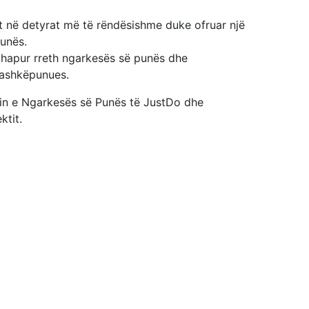
het në detyrat më të rëndësishme duke ofruar një
unës.
 hapur rreth ngarkesës së punës dhe
bashkëpunues.
esin e Ngarkesës së Punës të JustDo dhe
ktit.