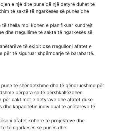
djen e një dite pune që një detyrë duhet të
xhim të saktë të ngarkesës së punës dhe
të thella mbi kohën e planifikuar kundrejt
me dhe rregullime të sakta të ngarkesës së
anëtarëve të ekipit ose rregulloni afatet e
e për të siguruar shpërndarje të barabartë.
së pune të shëndetshme dhe të qëndrueshme për
undshme përpara se të përshkallëzohen.
a për caktimet e detyrave dhe afatet duke
 dhe kapacitetin individual të anëtarëve të
rësoni afatet kohore të projekteve dhe
artë të ngarkesës së punës dhe