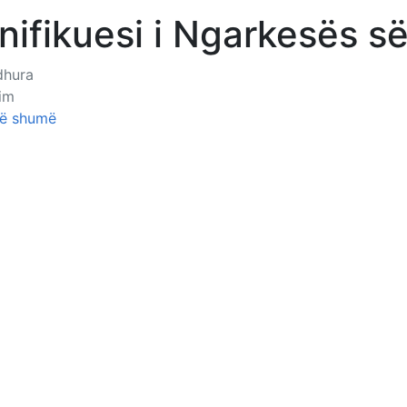
nifikuesi i Ngarkesës s
dhura
im
ë shumë