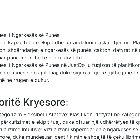
uesi i Ngarkesës së Punës
oni kapacitetin e ekipit dhe parandaloni rraskapitjen me Pl
zoni shpërndarjen e ngarkesës së punës, caktoni detyrat në 
uar pune për rritje të produktivitetit.
uesi i Ngarkesës së Punës në JustDo ju fuqizon të planifiko
n e punës së ekipit tuaj, duke siguruar që të gjithë janë 
në në rrugën e duhur.
oritë Kryesore:
tegorizim Fleksibël i Afateve: Klasifikoni detyrat në kateg
 përkufizimet e ekipit tuaj, duke ofruar një udhërrëfyes të
zualizime Intuitive: Vizualizoni shpërndarjen e ngarkesës së
hore, duke mundësuar identifikimin e shpejtë të çekuilibr