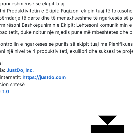
sponueshmërisë së ekipit tuaj.
itni Produktivitetin e Ekipit: Fuqizoni ekipin tuaj të fokuso
përndarje të qartë dhe të menaxhueshme të ngarkesës së p
rmirësoni Bashkëpunimin e Ekipit: Lehtësoni komunikimin e
pacitetit, duke nxitur një mjedis pune më mbështetës dhe 
kontrollin e ngarkesës së punës së ekipit tuaj me Planifiku
ni një nivel të ri produktiviteti, ekuilibri dhe suksesi të proje
si
ia:
JustDo, Inc.
internetit:
https://justdo.com
cion shtesë
i:
1.0