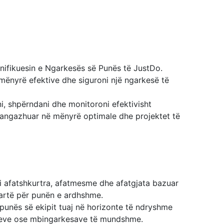
anifikuesin e Ngarkesës së Punës të JustDo.
mënyrë efektive dhe siguroni një ngarkesë të
ni, shpërndani dhe monitoroni efektivisht
të angazhuar në mënyrë optimale dhe projektet të
ori afatshkurtra, afatmesme dhe afatgjata bazuar
 qartë për punën e ardhshme.
 punës së ekipit tuaj në horizonte të ndryshme
imeve ose mbingarkesave të mundshme.