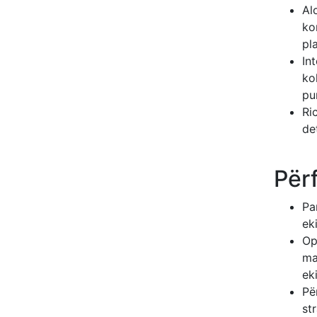
Al
ko
pl
In
ko
pu
Ri
de
Përf
Pa
ek
Op
ma
eki
Pë
st