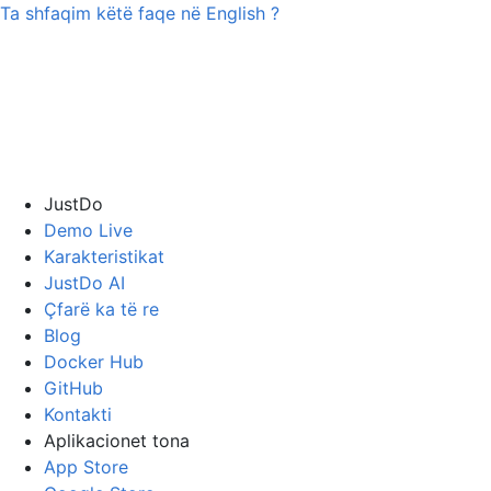
Ta shfaqim këtë faqe në
English
?
JustDo
Demo Live
Karakteristikat
JustDo AI
Çfarë ka të re
Blog
Docker Hub
GitHub
Kontakti
Aplikacionet tona
App Store