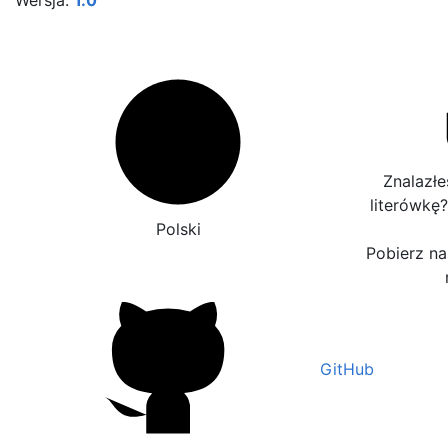
Wersja:
1.0
Znalazłe
literówkę
Polski
Pobierz nas
GitHub