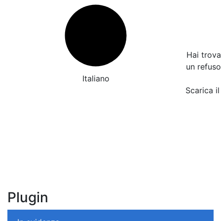
Hai trov
un refus
Italiano
Scarica il
Plugin