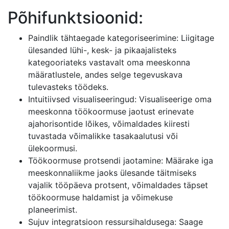
Põhifunktsioonid:
Paindlik tähtaegade kategoriseerimine: Liigitage
ülesanded lühi-, kesk- ja pikaajalisteks
kategooriateks vastavalt oma meeskonna
määratlustele, andes selge tegevuskava
tulevasteks töödeks.
Intuitiivsed visualiseeringud: Visualiseerige oma
meeskonna töökoormuse jaotust erinevate
ajahorisontide lõikes, võimaldades kiiresti
tuvastada võimalikke tasakaalutusi või
ülekoormusi.
Töökoormuse protsendi jaotamine: Määrake iga
meeskonnaliikme jaoks ülesande täitmiseks
vajalik tööpäeva protsent, võimaldades täpset
töökoormuse haldamist ja võimekuse
planeerimist.
Sujuv integratsioon ressursihaldusega: Saage