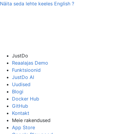
Näita seda lehte keeles
English
?
JustDo
Reaalajas Demo
Funktsioonid
JustDo AI
Uudised
Blogi
Docker Hub
GitHub
Kontakt
Meie rakendused
App Store