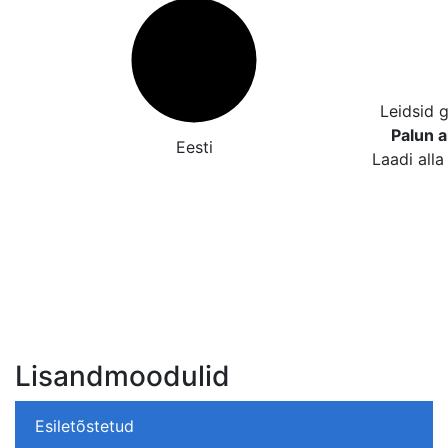
Leidsid 
Palun a
Eesti
Laadi alla
Lisandmoodulid
Esiletõstetud