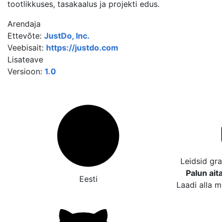
tootlikkuses, tasakaalus ja projekti edus.
Arendaja
Ettevõte:
JustDo, Inc.
Veebisait:
https://justdo.com
Lisateave
Versioon:
1.0
Leidsid gr
Palun ait
Eesti
Laadi alla m