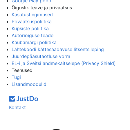
Google Play pood
Õiguslik teave ja privaatsus
Kasutustingimused
Privaatsuspoliitika
Küpsiste poliitika
Autoriõiguse teade
Kaubamärgi poliitika
Lähtekoodi kättesaadavuse litsentsileping
Juurdepääsutaotluse vorm
EL-i ja Šveitsi andmekaitselepe (Privacy Shield)
Teenused
Tugi
Lisandmoodulid
Kontakt