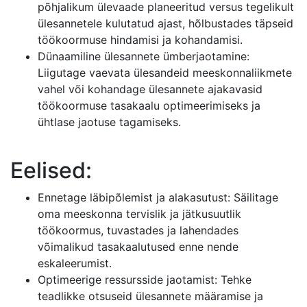
põhjalikum ülevaade planeeritud versus tegelikult
ülesannetele kulutatud ajast, hõlbustades täpseid
töökoormuse hindamisi ja kohandamisi.
Dünaamiline ülesannete ümberjaotamine:
Liigutage vaevata ülesandeid meeskonnaliikmete
vahel või kohandage ülesannete ajakavasid
töökoormuse tasakaalu optimeerimiseks ja
ühtlase jaotuse tagamiseks.
Eelised:
Ennetage läbipõlemist ja alakasutust: Säilitage
oma meeskonna tervislik ja jätkusuutlik
töökoormus, tuvastades ja lahendades
võimalikud tasakaalutused enne nende
eskaleerumist.
Optimeerige ressursside jaotamist: Tehke
teadlikke otsuseid ülesannete määramise ja