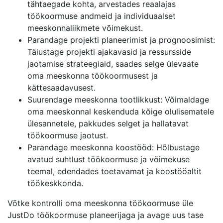
tähtaegade kohta, arvestades reaalajas
töökoormuse andmeid ja individuaalset
meeskonnaliikmete võimekust.
Parandage projekti planeerimist ja prognoosimist:
Täiustage projekti ajakavasid ja ressursside
jaotamise strateegiaid, saades selge ülevaate
oma meeskonna töökoormusest ja
kättesaadavusest.
Suurendage meeskonna tootlikkust: Võimaldage
oma meeskonnal keskenduda kõige olulisematele
ülesannetele, pakkudes selget ja hallatavat
töökoormuse jaotust.
Parandage meeskonna koostööd: Hõlbustage
avatud suhtlust töökoormuse ja võimekuse
teemal, edendades toetavamat ja koostööaltit
töökeskkonda.
Võtke kontrolli oma meeskonna töökoormuse üle
JustDo töökoormuse planeerijaga ja avage uus tase