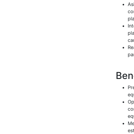
As
co
pl
In
pl
ca
Re
pa
Ben
Pr
eq
Op
co
eq
Me
es