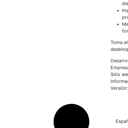
di
Im
pr
Me
fo
Toma el
desbloqu
Desarro
Empres
Sitio w
Informa
Versión
Españ