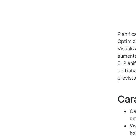
Planifi
Optimiz
Visualiz
aumenta
El Plani
de trab
previsto
Cara
Ca
de
Vi
ho