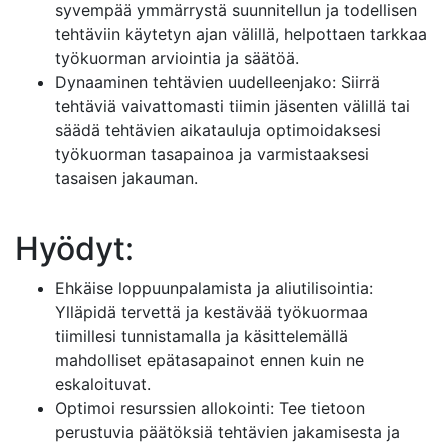
syvempää ymmärrystä suunnitellun ja todellisen
tehtäviin käytetyn ajan välillä, helpottaen tarkkaa
työkuorman arviointia ja säätöä.
Dynaaminen tehtävien uudelleenjako: Siirrä
tehtäviä vaivattomasti tiimin jäsenten välillä tai
säädä tehtävien aikatauluja optimoidaksesi
työkuorman tasapainoa ja varmistaaksesi
tasaisen jakauman.
Hyödyt:
Ehkäise loppuunpalamista ja aliutilisointia:
Ylläpidä tervettä ja kestävää työkuormaa
tiimillesi tunnistamalla ja käsittelemällä
mahdolliset epätasapainot ennen kuin ne
eskaloituvat.
Optimoi resurssien allokointi: Tee tietoon
perustuvia päätöksiä tehtävien jakamisesta ja