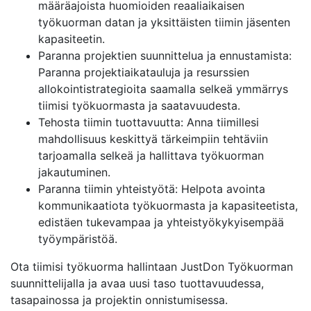
määräajoista huomioiden reaaliaikaisen
työkuorman datan ja yksittäisten tiimin jäsenten
kapasiteetin.
Paranna projektien suunnittelua ja ennustamista:
Paranna projektiaikatauluja ja resurssien
allokointistrategioita saamalla selkeä ymmärrys
tiimisi työkuormasta ja saatavuudesta.
Tehosta tiimin tuottavuutta: Anna tiimillesi
mahdollisuus keskittyä tärkeimpiin tehtäviin
tarjoamalla selkeä ja hallittava työkuorman
jakautuminen.
Paranna tiimin yhteistyötä: Helpota avointa
kommunikaatiota työkuormasta ja kapasiteetista,
edistäen tukevampaa ja yhteistyökykyisempää
työympäristöä.
Ota tiimisi työkuorma hallintaan JustDon Työkuorman
suunnittelijalla ja avaa uusi taso tuottavuudessa,
tasapainossa ja projektin onnistumisessa.