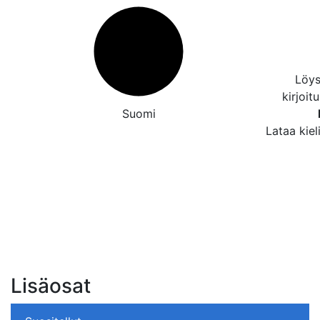
Löys
kirjoit
Suomi
Lataa kiel
Lisäosat