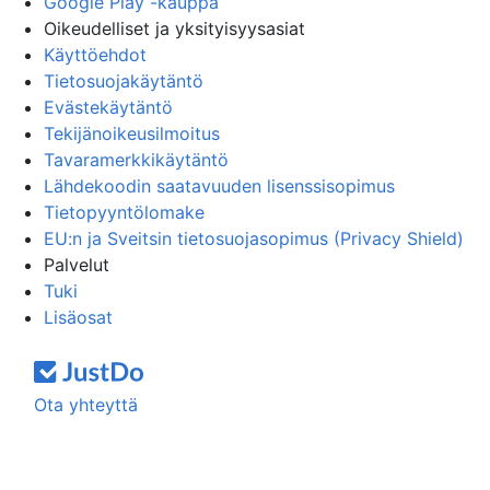
Google Play -kauppa
Oikeudelliset ja yksityisyysasiat
Käyttöehdot
Tietosuojakäytäntö
Evästekäytäntö
Tekijänoikeusilmoitus
Tavaramerkkikäytäntö
Lähdekoodin saatavuuden lisenssisopimus
Tietopyyntölomake
EU:n ja Sveitsin tietosuojasopimus (Privacy Shield)
Palvelut
Tuki
Lisäosat
Ota yhteyttä