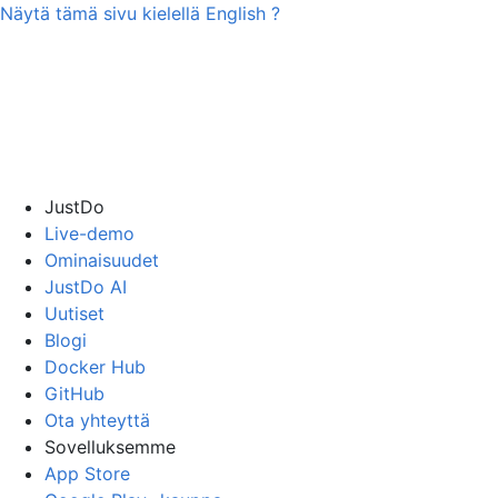
Näytä tämä sivu kielellä
English
?
JustDo
Live-demo
Ominaisuudet
JustDo AI
Uutiset
Blogi
Docker Hub
GitHub
Ota yhteyttä
Sovelluksemme
App Store