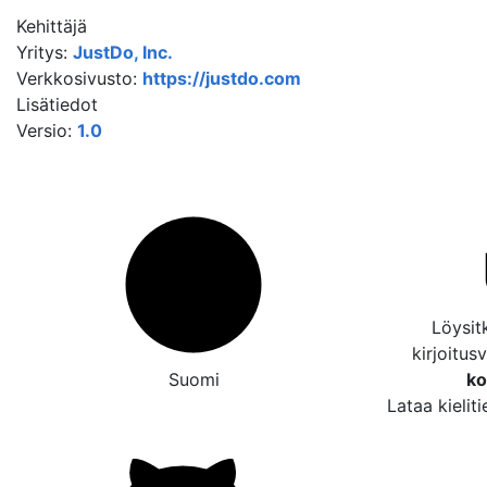
Kehittäjä
Yritys:
JustDo, Inc.
Verkkosivusto:
https://justdo.com
Lisätiedot
Versio:
1.0
Löysitk
kirjoitus
Suomi
ko
Lataa kielit