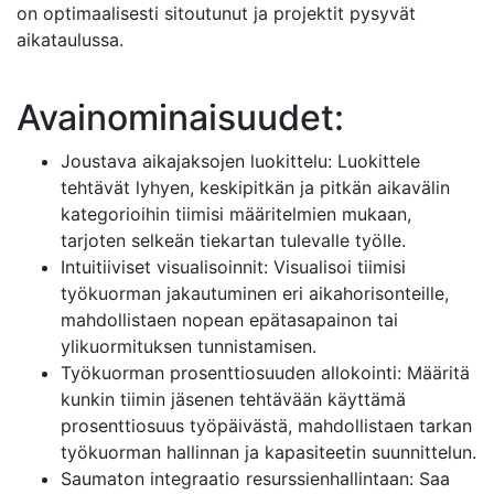
on optimaalisesti sitoutunut ja projektit pysyvät
aikataulussa.
Avainominaisuudet:
Joustava aikajaksojen luokittelu: Luokittele
tehtävät lyhyen, keskipitkän ja pitkän aikavälin
kategorioihin tiimisi määritelmien mukaan,
tarjoten selkeän tiekartan tulevalle työlle.
Intuitiiviset visualisoinnit: Visualisoi tiimisi
työkuorman jakautuminen eri aikahorisonteille,
mahdollistaen nopean epätasapainon tai
ylikuormituksen tunnistamisen.
Työkuorman prosenttiosuuden allokointi: Määritä
kunkin tiimin jäsenen tehtävään käyttämä
prosenttiosuus työpäivästä, mahdollistaen tarkan
työkuorman hallinnan ja kapasiteetin suunnittelun.
Saumaton integraatio resurssienhallintaan: Saa