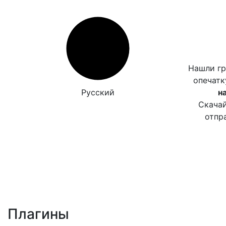
Нашли г
опечат
Русский
н
Скачай
отпр
Плагины