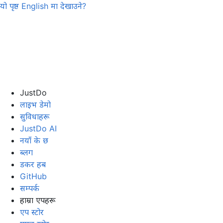
यो पृष्ठ
English
मा देखाउने?
JustDo
लाइभ डेमो
सुविधाहरू
JustDo AI
नयाँ के छ
ब्लग
डकर हब
GitHub
सम्पर्क
हाम्रा एपहरू
एप स्टोर