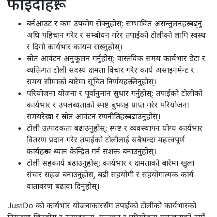
फाइदाहरू:
बर्नआउट र कम उपयोग रोक्नुहोस्: सम्भावित असन्तुलनहरू बढ्नु
अघि पहिचान गरेर र सम्बोधन गरेर तपाईंको टोलीको लागि स्वस्थ
र दिगो कार्यभार कायम राख्नुहोस्।
स्रोत आवंटन अनुकूलन गर्नुहोस्: वास्तविक समय कार्यभार डेटा र
व्यक्तिगत टोली सदस्य क्षमता विचार गरेर कार्य असाइनमेन्ट र
समय सीमाको बारेमा सूचित निर्णयहरू लिनुहोस्।
परियोजना योजना र पूर्वानुमान सुधार गर्नुहोस्: तपाईंको टोलीको
कार्यभार र उपलब्धताको स्पष्ट बुझाइ प्राप्त गरेर परियोजना
समयरेखा र स्रोत आवंटन रणनीतिहरू बढाउनुहोस्।
टोली उत्पादकता बढाउनुहोस्: स्पष्ट र व्यवस्थापन योग्य कार्यभार
वितरण प्रदान गरेर तपाईंको टोलीलाई सबैभन्दा महत्त्वपूर्ण
कार्यहरूमा ध्यान केन्द्रित गर्न सशक्त बनाउनुहोस्।
टोली सहकार्य बढाउनुहोस्: कार्यभार र क्षमताको बारेमा खुला
संचार सहज बनाउनुहोस्, बढी सहयोगी र सहयोगात्मक कार्य
वातावरण बढावा दिनुहोस्।
JustDo को कार्यभार योजनाकारसँग तपाईंको टोलीको कार्यभारको