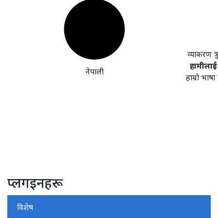
व्याकरण त्
हामीलाई 
नेपाली
हाम्रो भाष
प्लगइनहरू
विशेष