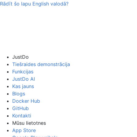
Rādīt šo lapu
English
valodā?
JustDo
Tiešraides demonstrācija
Funkcijas
JustDo AI
Kas jauns
Blogs
Docker Hub
GitHub
Kontakti
Mūsu lietotnes
App Store