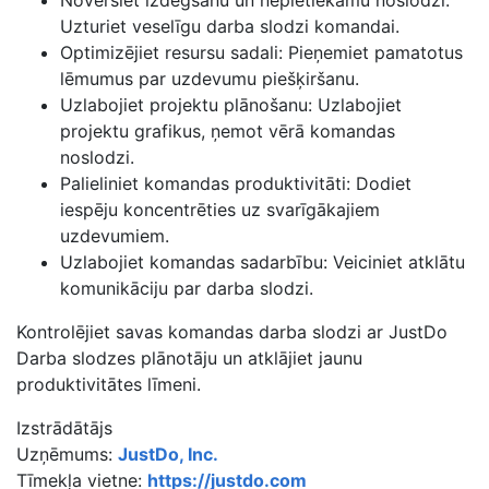
Novērsiet izdegšanu un nepietiekamu noslodzi:
Uzturiet veselīgu darba slodzi komandai.
Optimizējiet resursu sadali: Pieņemiet pamatotus
lēmumus par uzdevumu piešķiršanu.
Uzlabojiet projektu plānošanu: Uzlabojiet
projektu grafikus, ņemot vērā komandas
noslodzi.
Palieliniet komandas produktivitāti: Dodiet
iespēju koncentrēties uz svarīgākajiem
uzdevumiem.
Uzlabojiet komandas sadarbību: Veiciniet atklātu
komunikāciju par darba slodzi.
Kontrolējiet savas komandas darba slodzi ar JustDo
Darba slodzes plānotāju un atklājiet jaunu
produktivitātes līmeni.
Izstrādātājs
Uzņēmums:
JustDo, Inc.
Tīmekļa vietne:
https://justdo.com