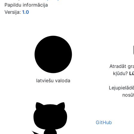
Papildu informācija
Versija:
1.0
Atradāt gr
kļūdu?
Lū
latviešu valoda
Lejupielādē
nosū
GitHub