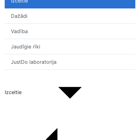
Izceltie
Dažādi
Vadība
Jaudīgie rīki
JustDo laboratorija
Izceltie