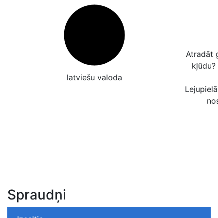
Atradāt 
kļūdu?
latviešu valoda
Lejupielā
no
Spraudņi