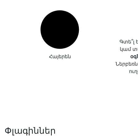
Գտե՞լ
կամ տ
Հայերեն
օգ
Ներբեռն
ուղ
Փլագիններ