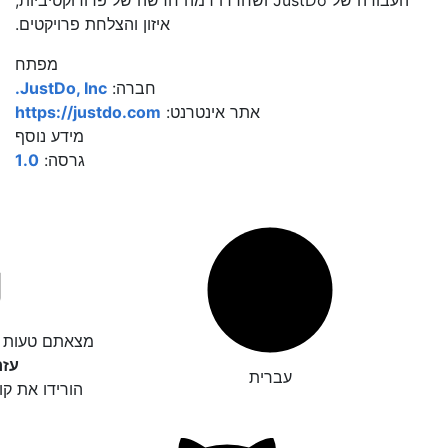
העבודה של JustDo ושחררו רמה חדשה של פרודוקטיביות,
איזון והצלחת פרויקטים.
מפתח
חברה:
JustDo, Inc.
אתר אינטרנט:
https://justdo.com
מידע נוסף
גרסה:
1.0
מצאתם טעות ד
עזר
עברית
הורידו את קו