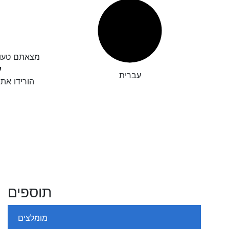
גיאת כתיב?

עברית
חו לנו את
תוספים
מומלצים