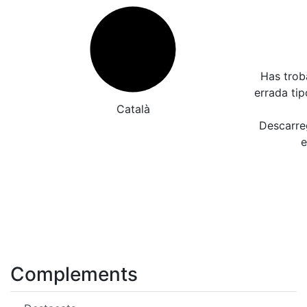
Has trob
errada ti
Català
Descarreg
e
Complements