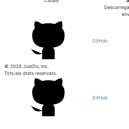
Català
a
Descarrega 
env
GitHub
© 2026 JustDo, Inc.
Tots els drets reservats.
GitHub