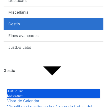
Destacats
Miscel·lània
Gestió
Eines avançades
JustDo Labs
Gestió
JustDo, Inc.
justdo.com
Vista de Calendari
Visualitzeu i gestioneu la càrrega de treball del