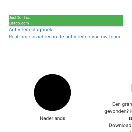
JustDo, Inc.
justdo.com
Activiteitenlogboek
Real-time inzichten in de activiteiten van uw team.
Een gram
gevonden?
Nederlands
t
Download 