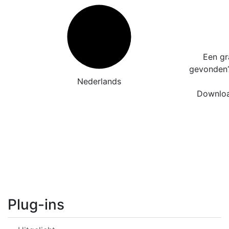
Een gr
gevonde
Nederlands
Downloa
Plug-ins