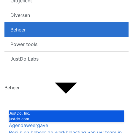
Uitgelicht
Diversen
Beheer
Power tools
JustDo Labs
Beheer
JustDo, Inc.
justdo.com
Agendaweergave
Bekijk en beheer de werkbelasting van uw team in